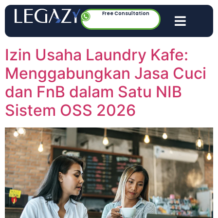
Free Consultation
Izin Usaha Laundry Kafe:
Menggabungkan Jasa Cuci
dan FnB dalam Satu NIB
Sistem OSS 2026