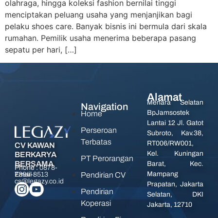
olahraga, hingga koleksi fashion bernilai tinggi
menciptakan peluang usaha yang menjanjikan bagi
pelaku shoes care. Banyak bisnis ini bermula dari skala
rumahan. Pemilik usaha menerima beberapa pasang
sepatu per hari, […]
Alamat
Menara Selatan
Navigation
BpJamsostek
Home
Lantai 12 Jl. Gatot
Perseroan
Subroto, Kav.38,
Terbatas
RT006/RW001,
CV KAWAN
Kel. Kuningan
BERKARYA
PT Perorangan
BERSAMA
Barat, Kec.
Phone :
0878-
Mampang
Pendirian CV
7394-8513
Email :
cs@legazy.co.id
Prapatan, Jakarta
Pendirian
Selatan, DKI
Koperasi
Jakarta, 12710