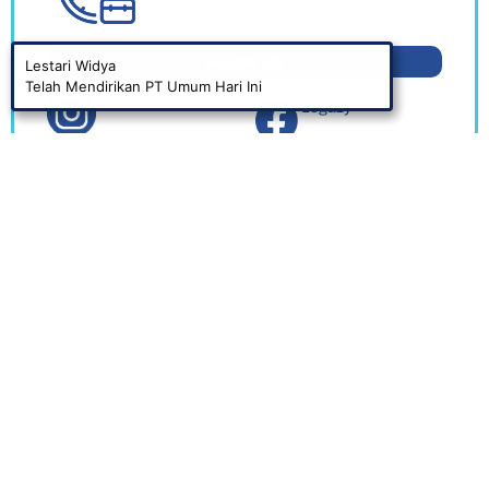
Follow Us
um Hari Ini
@Legazy.co.id
Legazy