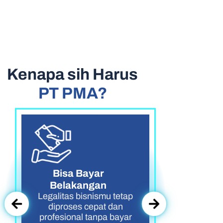
Kenapa sih Harus
PT PMA?
Bisa Bayar
Pr
Belakangan
2
Legalitas bisnismu tetap
aga
diproses cepat dan
bi
profesional tanpa bayar
untu