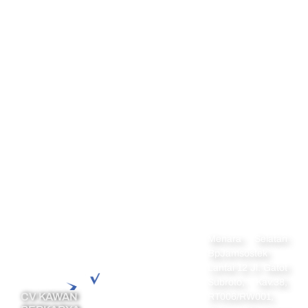
Alamat
Menara Selatan
Navigation
Home
BpJamsostek
Lantai 12 Jl. Gatot
Perseroan
Subroto, Kav.38,
Terbatas
CV KAWAN
RT006/RW001,
PT Perorangan