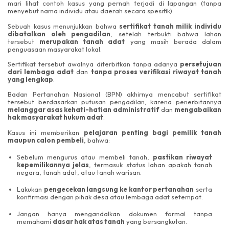
mari lihat contoh kasus yang pernah terjadi di lapangan (tanpa
menyebut nama individu atau daerah secara spesifik).
Sebuah kasus menunjukkan bahwa
sertifikat tanah milik individu
dibatalkan oleh pengadilan
, setelah terbukti bahwa lahan
tersebut
merupakan tanah adat
yang masih berada dalam
penguasaan masyarakat lokal.
Sertifikat tersebut awalnya diterbitkan tanpa adanya
persetujuan
dari lembaga adat
dan
tanpa proses verifikasi riwayat tanah
yang lengkap
.
Badan Pertanahan Nasional (BPN) akhirnya mencabut sertifikat
tersebut berdasarkan putusan pengadilan, karena penerbitannya
melanggar asas kehati-hatian administratif
dan
mengabaikan
hak masyarakat hukum adat
.
Kasus ini memberikan
pelajaran penting bagi pemilik tanah
maupun calon pembeli
, bahwa:
Sebelum mengurus atau membeli tanah,
pastikan riwayat
kepemilikannya jelas
, termasuk status lahan apakah tanah
negara, tanah adat, atau tanah warisan.
Lakukan
pengecekan langsung ke kantor pertanahan
serta
konfirmasi dengan pihak desa atau lembaga adat setempat.
Jangan hanya mengandalkan dokumen formal tanpa
memahami
dasar hak atas tanah
yang bersangkutan.