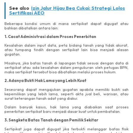
See also
Izin Jalur Hijau Bea Cukai: Strategi Lolos
Sertifikasi AEO
Beberapa kondisi umum di mana sertipikat dapat digugat atau
bahkan dibatalkan antara lain:
1. Cacat Administrasi dalam Proses Penerbitan
Kesalahan dalam input data, peta bidang tanah yang tidak akurat,
atau tumpang tindih dengan sertipikat lain bisa menjadi alasan
gugatan.
Misalnya, jika batas tanah di lapangan tidak sesuai dengan data di
sertipikat atau ada kesalahan dalam pengukuran oleh petugas BPN,
maka sertipikat tersebut bisa dibatalkan melalui proses hukum.
2. Adanya Bukti Hak Lama yang Lebih Kuat
Seseorang dapat mengajukan gugatan apabila memiliki bukti sah
kepemilikan yang lebih lama, seperti akta jual beli, warisan, atau
surat keterangan tanah adat yang diakui.
Dalam banyak kasus, hak lama yang diabaikan saat proses
penerbitan sertipikat baru menjadi dasar kuat untuk pembatalan.
3. Sengketa Batas Tanah dengan Pemilik Sekitar
Sertipikat juga dapat digugat jika terbukti melanggar batas fisik