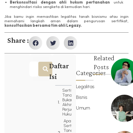
Berkonsultasi dengan ahli hukum pertanahan
untuk
menghindari risiko sengketa di kemudian hari.
Jika kamu ingin memastikan legalitas tanah bisnismu atau ingin
memahami langkah aman dalam pengurusan sertifikat,
konsultasikan bersama tim ahli Legazy.
Share :
Related
Daftar
Posts
Categories
Isi
Legalitas
Sertifikat
Tanah
Bisnis
Bukan
Akhir dari
Umum
Perjuangan
Hukum
Apa Itu
Sertifikat
Tanah