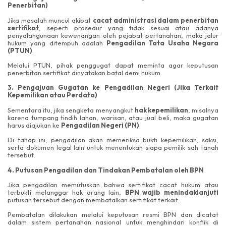
Penerbitan)
Jika masalah muncul akibat
cacat administrasi dalam penerbitan
sertifikat
, seperti prosedur yang tidak sesuai atau adanya
penyalahgunaan kewenangan oleh pejabat pertanahan, maka jalur
hukum yang ditempuh adalah
Pengadilan Tata Usaha Negara
(PTUN)
.
Melalui PTUN, pihak penggugat dapat meminta agar keputusan
penerbitan sertifikat dinyatakan batal demi hukum.
3. Pengajuan Gugatan ke Pengadilan Negeri (Jika Terkait
Kepemilikan atau Perdata)
Sementara itu, jika sengketa menyangkut
hak kepemilikan
, misalnya
karena tumpang tindih lahan, warisan, atau jual beli, maka gugatan
harus diajukan ke
Pengadilan Negeri (PN)
.
Di tahap ini, pengadilan akan memeriksa bukti kepemilikan, saksi,
serta dokumen legal lain untuk menentukan siapa pemilik sah tanah
tersebut.
4. Putusan Pengadilan dan Tindakan Pembatalan oleh BPN
Jika pengadilan memutuskan bahwa sertifikat cacat hukum atau
terbukti melanggar hak orang lain,
BPN wajib menindaklanjuti
putusan tersebut dengan membatalkan sertifikat terkait.
Pembatalan dilakukan melalui keputusan resmi BPN dan dicatat
dalam sistem pertanahan nasional untuk menghindari konflik di