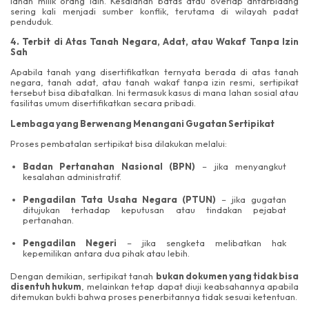
lahan milik orang lain. Kesalahan batas atau overlap antarbidang
sering kali menjadi sumber konflik, terutama di wilayah padat
penduduk.
4. Terbit di Atas Tanah Negara, Adat, atau Wakaf Tanpa Izin
Sah
Apabila tanah yang disertifikatkan ternyata berada di atas tanah
negara, tanah adat, atau tanah wakaf tanpa izin resmi, sertipikat
tersebut bisa dibatalkan. Ini termasuk kasus di mana lahan sosial atau
fasilitas umum disertifikatkan secara pribadi.
Lembaga yang Berwenang Menangani Gugatan Sertipikat
Proses pembatalan sertipikat bisa dilakukan melalui:
Badan Pertanahan Nasional (BPN)
– jika menyangkut
kesalahan administratif.
Pengadilan Tata Usaha Negara (PTUN)
– jika gugatan
ditujukan terhadap keputusan atau tindakan pejabat
pertanahan.
Pengadilan Negeri
– jika sengketa melibatkan hak
kepemilikan antara dua pihak atau lebih.
Dengan demikian, sertipikat tanah
bukan dokumen yang tidak bisa
disentuh hukum
, melainkan tetap dapat diuji keabsahannya apabila
ditemukan bukti bahwa proses penerbitannya tidak sesuai ketentuan.