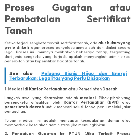
Proses Gugatan atau
Pembatalan Sertifikat
Tanah
Ketika terjadi sengketa terkait sertifikat tanah, ada
alur hukum yang
perlu diikuti
agar proses penyelesaiannya sah dan diakui secara
legal. Proses ini umumnya melibatkan beberapa tahap, tergantung
dari jenis sengketa yang terjadi, apakah menyangkut administrasi
penerbitan atau kepemilikan hak atas tanah.
See also
Peluang Bisnis Hijau dan Energi
Terbarukan: Legalitas yang Perlu Disiapkan
1. Mediasi di Kantor Pertanahan atau Pemerintah Daerah
Langkah awal yang disarankan adalah
mediasi
. Pihak-pihak yang
bersengketa difasilitasi oleh
Kantor Pertanahan (BPN)
atau
pemerintah daerah
untuk mencari solusi tanpa perlu melalui jalur
pengadilan.
Tujuan mediasi ini adalah mencapai kesepakatan damai atau
memperbaiki kesalahan administrasi jika memungkinkan.
2. Pengajuan Gugatan ke PTUN (Jika Terkait Proses