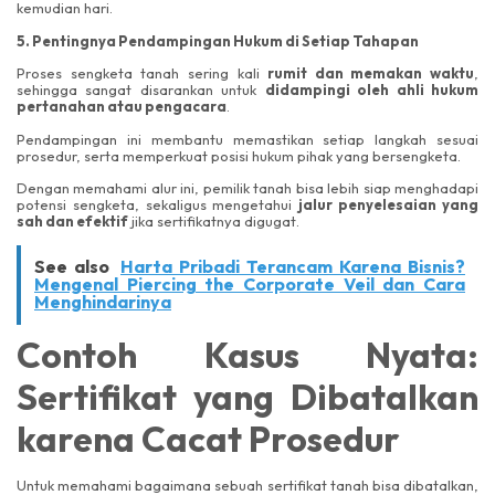
kemudian hari.
5. Pentingnya Pendampingan Hukum di Setiap Tahapan
Proses sengketa tanah sering kali
rumit dan memakan waktu
,
sehingga sangat disarankan untuk
didampingi oleh ahli hukum
pertanahan atau pengacara
.
Pendampingan ini membantu memastikan setiap langkah sesuai
prosedur, serta memperkuat posisi hukum pihak yang bersengketa.
Dengan memahami alur ini, pemilik tanah bisa lebih siap menghadapi
potensi sengketa, sekaligus mengetahui
jalur penyelesaian yang
sah dan efektif
jika sertifikatnya digugat.
See also
Harta Pribadi Terancam Karena Bisnis?
Mengenal Piercing the Corporate Veil dan Cara
Menghindarinya
Contoh Kasus Nyata:
Sertifikat yang Dibatalkan
karena Cacat Prosedur
Untuk memahami bagaimana sebuah sertifikat tanah bisa dibatalkan,