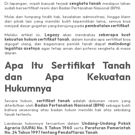
Di lapangan, masih banyak terjadi
sengketa tanah
meskipun lahan
sudah bersertifikat resmi dari Badan Pertanahan Nasional (BPN).
Mulai dari tumpang tindih hak, kesalahan administrasi, hingga klaim
dari pihak lain yang memiliki bukti kepemilikan lama, semua bisa
menjadi dasar gugatan yang berujung pada
pembatalan sertifikat
.
Melalui artikel ini,
Legazy
akan membahas
seberapa kuat
kekuatan hukum sertifikat tanah
, dalam kondisi apa sertifikat bisa
digugat ulang, dan bagaimana pemilik tanah dapat
melindungi
legalitas asetnya
agar tetap aman dari potensi sengketa di masa
depan.
Apa Itu Sertifikat Tanah
dan Apa Kekuatan
Hukumnya
Secara hukum,
sertifikat tanah
adalah dokumen resmi yang
diterbitkan oleh
Badan Pertanahan Nasional (BPN)
sebagai bukti
bahwa seseorang atau badan hukum memiliki hak atas sebidang
tanah tertentu.
Landasan hukumnya tercantum dalam
Undang-Undang Pokok
Agraria (UUPA) No. 5 Tahun 1960
serta
Peraturan Pemerintah
No. 24 Tahun 1997 tentang Pendaftaran Tanah
.