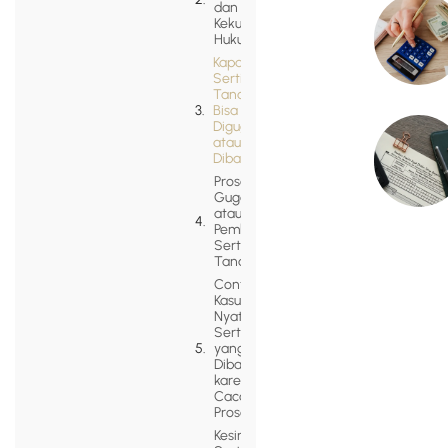
dan Apa
Kekuatan
Hukumnya
Kapan
Sertipikat
Tanah
Bisa
Digugat
atau
Dibatalkan
Proses
Gugatan
atau
Pembatalan
Sertifikat
Tanah
Contoh
Kasus
Nyata:
Sertifikat
yang
Dibatalkan
karena
Cacat
Prosedur
Kesimpulan: