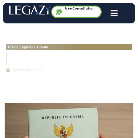
Free Consultation
Bisnis
,
Legalitas
,
Umum
Apakah Sertifikat Tanah Bisa Digugat Ulang Setelah
Diterbitkan?
November 5, 2025