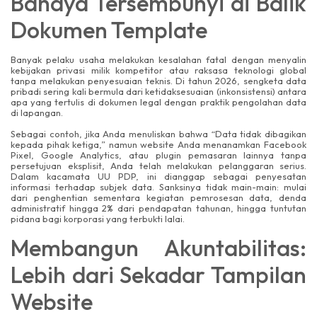
Bahaya Tersembunyi di Balik
Dokumen Template
Banyak pelaku usaha melakukan kesalahan fatal dengan menyalin
kebijakan privasi milik kompetitor atau raksasa teknologi global
tanpa melakukan penyesuaian teknis. Di tahun 2026, sengketa data
pribadi sering kali bermula dari ketidaksesuaian (inkonsistensi) antara
apa yang tertulis di dokumen legal dengan praktik pengolahan data
di lapangan.
Sebagai contoh, jika Anda menuliskan bahwa “Data tidak dibagikan
kepada pihak ketiga,” namun website Anda menanamkan Facebook
Pixel, Google Analytics, atau plugin pemasaran lainnya tanpa
persetujuan eksplisit, Anda telah melakukan pelanggaran serius.
Dalam kacamata UU PDP, ini dianggap sebagai penyesatan
informasi terhadap subjek data. Sanksinya tidak main-main: mulai
dari penghentian sementara kegiatan pemrosesan data, denda
administratif hingga 2% dari pendapatan tahunan, hingga tuntutan
pidana bagi korporasi yang terbukti lalai.
Membangun Akuntabilitas:
Lebih dari Sekadar Tampilan
Website