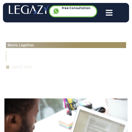
Free Consultation
Bisnis
,
Legalitas
Audit UU PDP 2026: Mengapa Kebijakan Privasi
“Copy-Paste” Bisa Menghancurkan Bisnis Anda
April 21, 2026