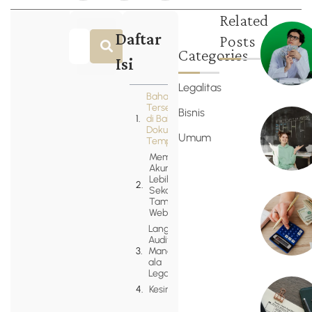
Related
Daftar
Posts
Categories
Isi
Legalitas
Bahaya
Tersembunyi
Bisnis
di Balik
Dokumen
Umum
Template
Membangun
Akuntabilitas:
Lebih dari
Sekadar
Tampilan
Website
Langkah
Audit
Mandiri
ala
Legazy
Kesimpulan