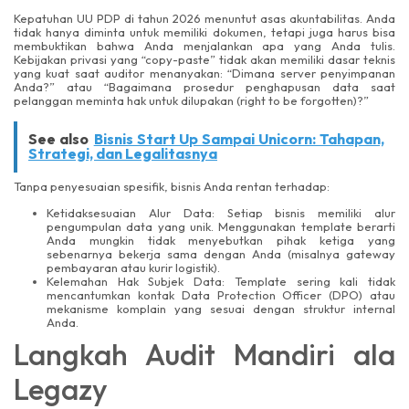
Kepatuhan UU PDP di tahun 2026 menuntut asas akuntabilitas. Anda
tidak hanya diminta untuk memiliki dokumen, tetapi juga harus bisa
membuktikan bahwa Anda menjalankan apa yang Anda tulis.
Kebijakan privasi yang “copy-paste” tidak akan memiliki dasar teknis
yang kuat saat auditor menanyakan: “Dimana server penyimpanan
Anda?” atau “Bagaimana prosedur penghapusan data saat
pelanggan meminta hak untuk dilupakan (right to be forgotten)?”
See also
Bisnis Start Up Sampai Unicorn: Tahapan,
Strategi, dan Legalitasnya
Tanpa penyesuaian spesifik, bisnis Anda rentan terhadap:
Ketidaksesuaian Alur Data: Setiap bisnis memiliki alur
pengumpulan data yang unik. Menggunakan template berarti
Anda mungkin tidak menyebutkan pihak ketiga yang
sebenarnya bekerja sama dengan Anda (misalnya gateway
pembayaran atau kurir logistik).
Kelemahan Hak Subjek Data: Template sering kali tidak
mencantumkan kontak Data Protection Officer (DPO) atau
mekanisme komplain yang sesuai dengan struktur internal
Anda.
Langkah Audit Mandiri ala
Legazy