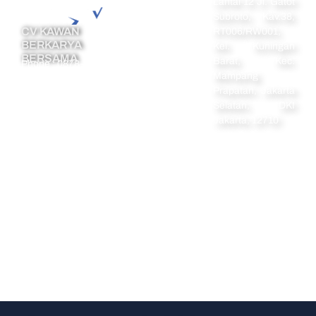
Koperasi
Selatan, DKI
Pendirian Firma
Jakarta, 12710
Pendirian
Yayasan
Pendirian
Perkumpulan
PT PMA
Popular Links :
Perseroan Terbatas
,
PT Perorangan
,
Pendirian CV
Copyright © 2024 Legazy