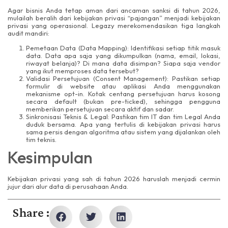
Agar bisnis Anda tetap aman dari ancaman sanksi di tahun 2026,
mulailah beralih dari kebijakan privasi “pajangan” menjadi kebijakan
privasi yang operasional. Legazy merekomendasikan tiga langkah
audit mandiri:
Pemetaan Data (Data Mapping): Identifikasi setiap titik masuk
data. Data apa saja yang dikumpulkan (nama, email, lokasi,
riwayat belanja)? Di mana data disimpan? Siapa saja vendor
yang ikut memproses data tersebut?
Validasi Persetujuan (Consent Management): Pastikan setiap
formulir di website atau aplikasi Anda menggunakan
mekanisme opt-in. Kotak centang persetujuan harus kosong
secara default (bukan pre-ticked), sehingga pengguna
memberikan persetujuan secara aktif dan sadar.
Sinkronisasi Teknis & Legal: Pastikan tim IT dan tim Legal Anda
duduk bersama. Apa yang tertulis di kebijakan privasi harus
sama persis dengan algoritma atau sistem yang dijalankan oleh
tim teknis.
Kesimpulan
Kebijakan privasi yang sah di tahun 2026 haruslah menjadi cermin
jujur dari alur data di perusahaan Anda.
Share :