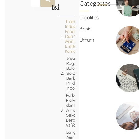
Categories
Isi
Legalitas
Transformasi
Industri
Bisnis
Pendidikan:
Dari Nirlaba
Umum
Menuju
Entitas
Komersial
Jawaban
Regulasi:
Bolehkah
Sekolah
Berbentuk
PT di
Indonesia?
Perbandingan
Risiko Hukum
dan Pajak
Antara
Sekolah
Berbentuk PT
vs Yayasan
Langkah
Mengurus