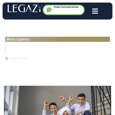
Free Consultation
Bisnis
,
Legalitas
Bolehkah Sekolah Berbentuk PT? Panduan Regulasi
Bisnis Pendidikan
May 18, 2026