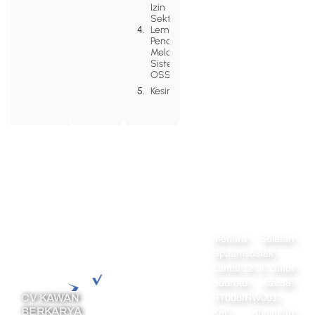
Izin
Sektoral
Lembaga
Pendidikan
Melalui
Sistem
OSS RBA
Kesimpulan
Alamat
Menara Selatan
Navigation
Home
BpJamsostek
Lantai 12 Jl. Gatot
Perseroan
Subroto, Kav.38,
Terbatas
CV KAWAN
RT006/RW001,
PT Perorangan
BERKARYA
Kel. Kuningan