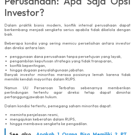
Perusahaan: Apa Saja Opsi
Investor?
Dalam praktik bisnis modern, konflik internal perusahaan dapat
berkembang menjadi sengketa serius apabila tidak dikelola dengan
baik.
Beberapa kondisi yang sering memicu perselisihan antara investor
dan direksi antara lain:
penggunaan dana perusahaan tanpa persetujuan yang layak,
pengambilan keputusan strategis yang tidak transparan,
konflik kepentingan,
hingga dugaan penyalahgunaan jabatan.
Banyak investor minoritas merasa posisinya lemah karena tidak
memiliki kendali mayoritas dalam RUPS.
Namun UU Perseroan Terbatas sebenarnya memberikan
perlindungan tertentu agar direksi tetap dapat dimintai
pertanggungjawaban hukum.
Dalam kondisi tertentu, pemegang saham minoritas dapat:
meminta penjelasan resmi,
mengajukan keberatan dalam RUPS,
hingga membawa sengketa ke pengadilan.
See also
Apakah 1 Orang Bisa Memiliki 2 PT