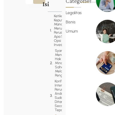
Categories
Isi
Legalitas
Ketika
Keputusan
Bisnis
Manajemen
Merugikan
Umum
Perusahaan:
Apa Saja
Opsi
Investor?
Syarat Yuridis
Menggunakan
Hak Gugatan
Minoritas
Saham
Melalui
Pengadilan
Konflik
Internal
Perusahaan
Anda
Sudah
Ditangani
Secara
Tepat?