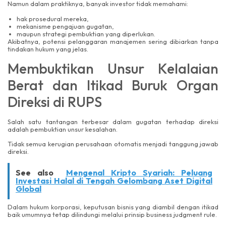
Namun dalam praktiknya, banyak investor tidak memahami:
hak prosedural mereka,
mekanisme pengajuan gugatan,
maupun strategi pembuktian yang diperlukan.
Akibatnya, potensi pelanggaran manajemen sering dibiarkan tanpa
tindakan hukum yang jelas.
Membuktikan Unsur Kelalaian
Berat dan Itikad Buruk Organ
Direksi di RUPS
Salah satu tantangan terbesar dalam gugatan terhadap direksi
adalah pembuktian unsur kesalahan.
Tidak semua kerugian perusahaan otomatis menjadi tanggung jawab
direksi.
See also
Mengenal Kripto Syariah: Peluang
Investasi Halal di Tengah Gelombang Aset Digital
Global
Dalam hukum korporasi, keputusan bisnis yang diambil dengan itikad
baik umumnya tetap dilindungi melalui prinsip business judgment rule.