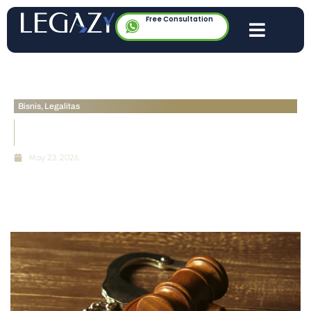
Free Consultation
Bisnis
,
Legalitas
Melindungi Investasi via Hak Gugatan Minoritas
Saham Terhadap Direksi PT
May 23, 2026