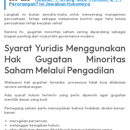
Perorangan? Ini Jawaban Hukumnya
Langkah ini bukan semata-mata untuk menyerang manajemen
perusahaan, tetapi sebagai mekanisme kontrol agar tata kelola
perusahaan tetap berjalan sehat.
Karena itu, gugatan minoritas saham sering dipandang sebagai
bagian penting dari corporate governance modern.
Syarat Yuridis Menggunakan
Hak Gugatan Minoritas
Saham Melalui Pengadilan
Walaupun hak gugatan tersedia, prosesnya tidak bisa dilakukan
secara sembarangan.
Ada syarat hukum tertentu yang perlu dipenuhi agar gugatan
memiliki dasar yang kuat.
Pemegang saham perlu menunjukkan bahwa tindakan direksi benar-
benar:
merugikan perseroan,
melanggar kewajiban hukum,
atau dilakukan dengan itikad buruk maupun kelalaian serius.