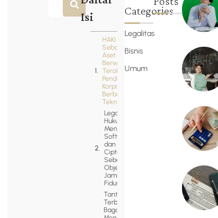
Daftar
Posts
Categories
Isi
Legalitas
HAKI
Sebagai
Bisnis
Aset
Berwujud:
Umum
Terobosan
Pendanaan
Korporasi
Berbasis
Teknologi
Legalitas
Hukum
Menjadikan
Software
dan Hak
Cipta
Sebagai
Objek
Jaminan
Fidusia
Tantangan
Terbesar:
Bagaimana
Mengukur