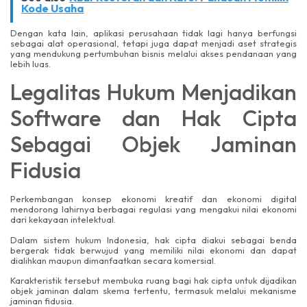
Kode Usaha
Dengan kata lain, aplikasi perusahaan tidak lagi hanya berfungsi
sebagai alat operasional, tetapi juga dapat menjadi aset strategis
yang mendukung pertumbuhan bisnis melalui akses pendanaan yang
lebih luas.
Legalitas Hukum Menjadikan
Software dan Hak Cipta
Sebagai Objek Jaminan
Fidusia
Perkembangan konsep ekonomi kreatif dan ekonomi digital
mendorong lahirnya berbagai regulasi yang mengakui nilai ekonomi
dari kekayaan intelektual.
Dalam sistem hukum Indonesia, hak cipta diakui sebagai benda
bergerak tidak berwujud yang memiliki nilai ekonomi dan dapat
dialihkan maupun dimanfaatkan secara komersial.
Karakteristik tersebut membuka ruang bagi hak cipta untuk dijadikan
objek jaminan dalam skema tertentu, termasuk melalui mekanisme
jaminan fidusia.