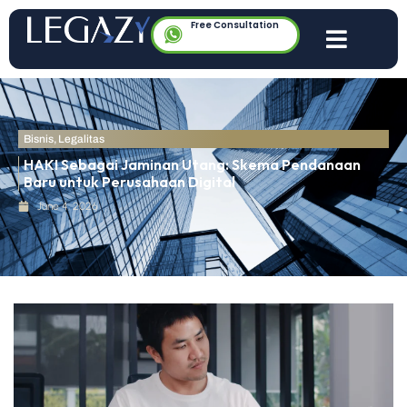
Free Consultation
Bisnis
,
Legalitas
HAKI Sebagai Jaminan Utang: Skema Pendanaan
Baru untuk Perusahaan Digital
June 4, 2026