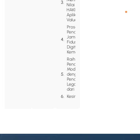
Nilai Pasar
HAKI
Aplikasi (IP
Valuation)?
Prosedur
Pendaftaran
Jaminan
Fidusia Aset
Digital ke
Kemenkumham
Raih Skema
Pendanaan
Modern
dengan
Pendampingan
Legalitas Aset
dari Legazy
Kesimpulan