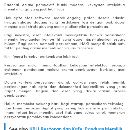
Padahal dalam perspektif bisnis modern, kekayaan intelektual
memiliki fungsi yang jauh lebih luas.
Hak cipta atas software, merek dagang, paten, desain industri,
hingga rahasia dagang yang terdokumentasi dengan baik dapat
menjadi aset strategis yang meningkatkan nilai perusahaan.
Bagi investor, aset intelektual menunjukkan bahwa perusahaan
memiliki keunggulan kompetitif yang dapat dipertahankan secara
hukum. Bagi calon pembeli perusahaan, HAKI menjadi salah satu
faktor penting dalam menentukan valuasi transaksi.
Kini, fungsi tersebut berkembang lebih jauh.
Perusahaan mulai memanfaatkan kekayaan intelektual sebagai
instrumen pendanaan melalui skema pembiayaan berbasis aset
intelektual.
Dalam konteks perusahaan digital, aplikasi yang telah memiliki
perlindungan hak cipta dan dokumentasi kepemilikan yang jelas
dapat menjadi bagian dari aset yang dinilai dalam proses
pembiayaan.
Hal ini membuka peluang baru bagi startup, perusahaan teknologi,
dan bisnis berbasis digital yang sering kali memiliki pertumbuhan
tinggi tetapi tidak memiliki aset fisik yang cukup untuk memenuhi
persyaratan pembiayaan konvensional.
See also
KBLI Restoran dan Kafe: Panduan Memilih