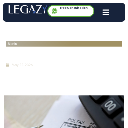
Free Consultation
Bisnis
Kesiapan Sistem Coretax DJP Perusahaan: Audit
Kepatuhan Otomatis
May 22, 2026