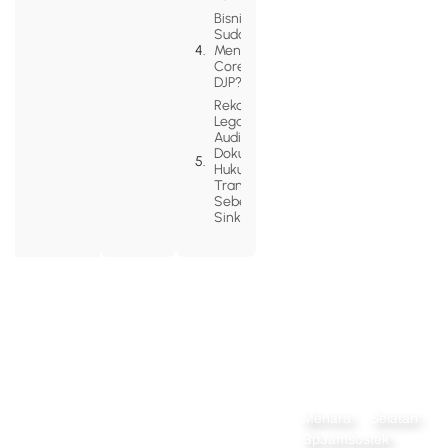
Bisnis Anda
Sudah Siap
Menghadapi
Coretax
DJP?
Rekomendasi
Legazy: Pre-
Audit
Dokumentasi
Hukum
Transaksi
Sebelum
Sinkronisasi
Alamat
Menara Selatan
Navigation
Home
BpJamsostek