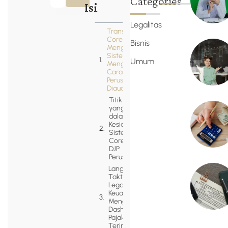
Categories
Isi
Legalitas
Transformasi
Coretax DJP:
Bisnis
Mengapa
Sistem Ini
Umum
Mengubah
Cara
Perusahaan
Diaudit?
Titik Kritis
yang Diuji
dalam
Kesiapan
Sistem
Coretax
DJP
Perusahaan
Langkah
Taktis Tim
Legal dan
Keuangan
Menghadapi
Dashboard
Pajak
Terintegrasi