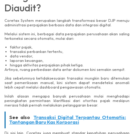
Diaudit?
Coretax System merupakan langkah transformasi besar DJP menuju
administrasi perpajakan berbasis data dan integrasi digital.
Melalui sistem ini, berbagai data perpajakan perusahaan akan saling
terkoneksi secara otomatis, mulai dari:
faktur pajak,
transaksi perbankan tertentu,
data vendor,
laporan keuangan,
hingga aktivitas perpajakan pihak ketiga.
Artinya, ruang perbedaan data antar dokumen kini semakin sempit.
Jika sebelumnya ketidaksesuaian transaksi mungkin baru ditemukan
saat pemeriksaan manual, kini sistem dapat mendeteksi anomali
lebih cepat melalui dashboard pengawasan otomatis.
Inilah alasan mengapa banyak perusahaan mulai menghadapi
peningkatan permintaan klarifikasi dari otoritas pajak meskipun
merasa tidak pernah melakukan pelanggaran besar.
See also
Transaksi Digital Terpantau Otomatis:
Tantangan Baru Kas Korporasi
Di sisi lain, Coretax juga membuat standar kepatuhan perusahaan