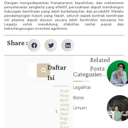
Dengan mengedepankan transparansi, kepatuhan, dan mekanisme
penyelesaian sengketa yang efektif, perusahaan dapat membangun
hubungan kemitraan yang lebih berkelanjutan dan produktif. Melalui
pendampingan hukum yang tepat, seluruh aspek kontrak kemitraan
inti plasma dapat disusun secara lebih terstruktur bersama tim
Legazy untuk mendukung stabilitas rantai pasok dan
keberlangsungan investasi agribisnis.
Share :
Related
Daftar
Posts
Categories
Isi
Legalitas
Anatomi
Perjanjian
Bisnis
Kemitraan
yang Adil:
Umum
Mengatur
Skema
Bagi Hasil
dan
Potongan