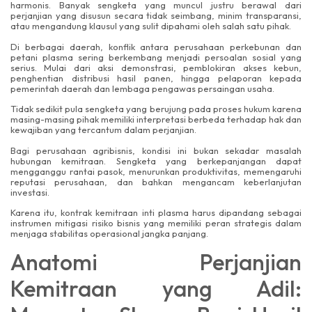
harmonis. Banyak sengketa yang muncul justru berawal dari
perjanjian yang disusun secara tidak seimbang, minim transparansi,
atau mengandung klausul yang sulit dipahami oleh salah satu pihak.
Di berbagai daerah, konflik antara perusahaan perkebunan dan
petani plasma sering berkembang menjadi persoalan sosial yang
serius. Mulai dari aksi demonstrasi, pemblokiran akses kebun,
penghentian distribusi hasil panen, hingga pelaporan kepada
pemerintah daerah dan lembaga pengawas persaingan usaha.
Tidak sedikit pula sengketa yang berujung pada proses hukum karena
masing-masing pihak memiliki interpretasi berbeda terhadap hak dan
kewajiban yang tercantum dalam perjanjian.
Bagi perusahaan agribisnis, kondisi ini bukan sekadar masalah
hubungan kemitraan. Sengketa yang berkepanjangan dapat
mengganggu rantai pasok, menurunkan produktivitas, memengaruhi
reputasi perusahaan, dan bahkan mengancam keberlanjutan
investasi.
Karena itu, kontrak kemitraan inti plasma harus dipandang sebagai
instrumen mitigasi risiko bisnis yang memiliki peran strategis dalam
menjaga stabilitas operasional jangka panjang.
Anatomi Perjanjian
Kemitraan yang Adil: