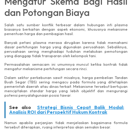
Mengatur Skema Bagi Hasil
dan Potongan Biaya
Salah satu sumber konflik terbesar dalam hubungan inti plasma
biasanya berkaitan dengan aspek ekonomi, khususnya mekanisme
penentuan harga dan pembagian hasil.
Banyak petani plasma merasa dirugikan karena tidak memahami
dasar perhitungan harga yang digunakan perusahaan. Sebaliknya,
perusahaan sering menghadapi tuduhan melakukan pemotongan
yang dianggap tidak transparan oleh kelompok tani.
Permasalahan semacam ini umumnya muncul ketika kontrak tidak
mengatur mekanisme perhitungan secara rinci.
Dalam sektor perkebunan sawit misalnya, harga pembelian Tandan
Buah Segar (TBS) sering mengacu pada formula yang ditetapkan
pemerintah daerah atau dinas terkait. Mekanisme tersebut bertujuan
menciptakan standar harga yang lebih objektif dan mengurangi
potensi penyalahgunaan posisi tawar.
See also
Strategi Bisnis Cepat Balik Modal:
Analisis ROI dari Perspektif Hukum Kontrak
Namun apabila perjanjian tidak menjelaskan bagaimana formula
tersebut diterapkan, ruang interpretasi akan semakin besar.