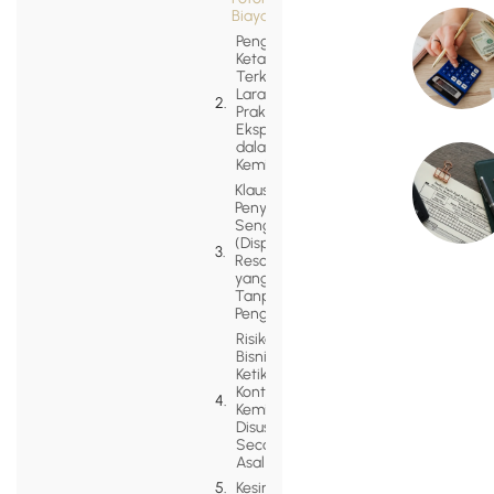
Biaya
Pengawasan
Ketat KPPU
Terkait
Larangan
Praktik
Eksploitasi
dalam
Kemitraan
Klausul
Penyelesaian
Sengketa
(Dispute
Resolution)
yang Efektif
Tanpa Jalur
Pengadilan
Risiko
Bisnis
Ketika
Kontrak
Kemitraan
Disusun
Secara
Asal
Kesimpulan