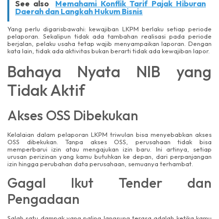
See also
Memahami Konflik Tarif Pajak Hiburan
Daerah dan Langkah Hukum Bisnis
Yang perlu digarisbawahi: kewajiban LKPM berlaku setiap periode
pelaporan. Sekalipun tidak ada tambahan realisasi pada periode
berjalan, pelaku usaha tetap wajib menyampaikan laporan. Dengan
kata lain, tidak ada aktivitas bukan berarti tidak ada kewajiban lapor.
Bahaya Nyata NIB yang
Tidak Aktif
Akses OSS Dibekukan
Kelalaian dalam pelaporan LKPM triwulan bisa menyebabkan akses
OSS dibekukan. Tanpa akses OSS, perusahaan tidak bisa
memperbarui izin atau mengajukan izin baru. Ini artinya, setiap
urusan perizinan yang kamu butuhkan ke depan, dari perpanjangan
izin hingga perubahan data perusahaan, semuanya terhambat.
Gagal Ikut Tender dan
Pengadaan
Salah satu dampak yang paling langsung terasa adalah ketika kamu