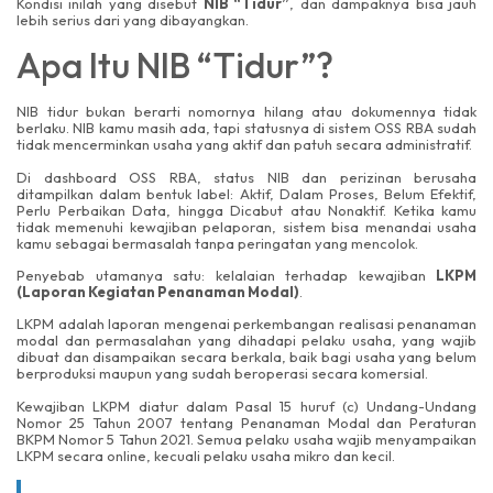
Kondisi inilah yang disebut
NIB “Tidur”
, dan dampaknya bisa jauh
lebih serius dari yang dibayangkan.
Apa Itu NIB “Tidur”?
NIB tidur bukan berarti nomornya hilang atau dokumennya tidak
berlaku. NIB kamu masih ada, tapi statusnya di sistem OSS RBA sudah
tidak mencerminkan usaha yang aktif dan patuh secara administratif.
Di dashboard OSS RBA, status NIB dan perizinan berusaha
ditampilkan dalam bentuk label: Aktif, Dalam Proses, Belum Efektif,
Perlu Perbaikan Data, hingga Dicabut atau Nonaktif. Ketika kamu
tidak memenuhi kewajiban pelaporan, sistem bisa menandai usaha
kamu sebagai bermasalah tanpa peringatan yang mencolok.
Penyebab utamanya satu: kelalaian terhadap kewajiban
LKPM
(Laporan Kegiatan Penanaman Modal)
.
LKPM adalah laporan mengenai perkembangan realisasi penanaman
modal dan permasalahan yang dihadapi pelaku usaha, yang wajib
dibuat dan disampaikan secara berkala, baik bagi usaha yang belum
berproduksi maupun yang sudah beroperasi secara komersial.
Kewajiban LKPM diatur dalam Pasal 15 huruf (c) Undang-Undang
Nomor 25 Tahun 2007 tentang Penanaman Modal dan Peraturan
BKPM Nomor 5 Tahun 2021. Semua pelaku usaha wajib menyampaikan
LKPM secara online, kecuali pelaku usaha mikro dan kecil.