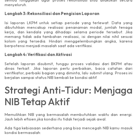
semua tunggakan agar proses rekonsiliasi bisa dilakukan secara
menyeluruh.
Langkah 3: Rekonsiliasi dan Pengisian Laporan
Isi laporan LKPM untuk setiap periode yang terlewat. Data yang
dibutuhkan mencakup realisasi penanaman modal, jumlah tenaga
kerja, dan kendala yang dihadapi selama periode tersebut. Jika
memang tidak ada tambahan realisasi, isi dengan nilai nihil sesuai
kolom yang tersedia. Hindari menggelembungkan angka, karena
berpotensi menjadi masalah saat ada verifikasi.
Langkah 4: Verifikasi dan Aktivasi
Setelah laporan disubmit, tunggu proses validasi dari BKPM atau
dinas terkait. Jika laporan perlu perbaikan, baca catatan dari
verifikator, perbaiki bagian yang diminta, lalu submit ulang. Proses ini
berjalan sampai status NIB kembali ke kondisi aktif.
Strategi Anti-Tidur: Menjaga
NIB Tetap Aktif
Memulihkan NIB yang bermasalah membutuhkan waktu dan energi.
Jauh lebih efisien jika kondisi itu tidak terjadi sejak awal.
Ada tiga kebiasaan sederhana yang bisa mencegah NIB kamu masuk
kondisi bermasalah: