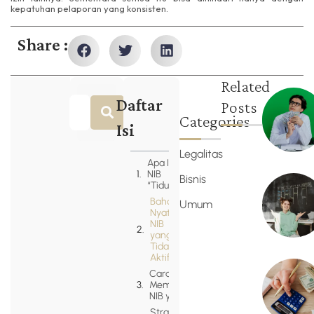
kepatuhan pelaporan yang konsisten.
Share :
Related
Daftar
Posts
Categories
Isi
Legalitas
Apa Itu
NIB
Bisnis
“Tidur”?
Bahaya
Umum
Nyata
NIB
yang
Tidak
Aktif
Cara
Membangunkan
NIB yang Tidur
Strategi