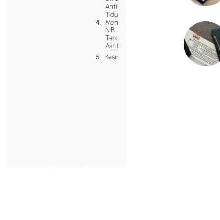
Anti-
Tidur:
Menjaga
NIB
Tetap
Aktif
Kesimpulan
Alamat
Menara Selatan
Navigation
Home
BpJamsostek
Lantai 12 Jl. Gatot
Perseroan
Subroto, Kav.38,
Terbatas