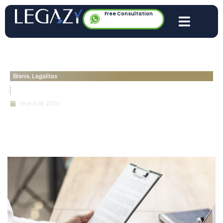
Free Consultation
Bisnis
,
Legalitas
Bahaya NIB yang “Tidur” & Cara Membangunkannya
March 18, 2026