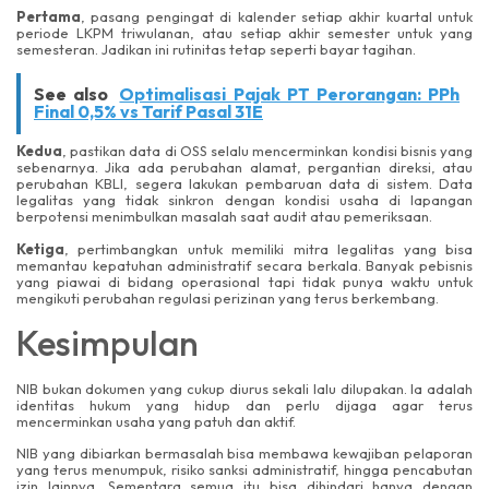
Pertama
, pasang pengingat di kalender setiap akhir kuartal untuk
periode LKPM triwulanan, atau setiap akhir semester untuk yang
semesteran. Jadikan ini rutinitas tetap seperti bayar tagihan.
See also
Optimalisasi Pajak PT Perorangan: PPh
Final 0,5% vs Tarif Pasal 31E
Kedua
, pastikan data di OSS selalu mencerminkan kondisi bisnis yang
sebenarnya. Jika ada perubahan alamat, pergantian direksi, atau
perubahan KBLI, segera lakukan pembaruan data di sistem. Data
legalitas yang tidak sinkron dengan kondisi usaha di lapangan
berpotensi menimbulkan masalah saat audit atau pemeriksaan.
Ketiga
, pertimbangkan untuk memiliki mitra legalitas yang bisa
memantau kepatuhan administratif secara berkala. Banyak pebisnis
yang piawai di bidang operasional tapi tidak punya waktu untuk
mengikuti perubahan regulasi perizinan yang terus berkembang.
Kesimpulan
NIB bukan dokumen yang cukup diurus sekali lalu dilupakan. Ia adalah
identitas hukum yang hidup dan perlu dijaga agar terus
mencerminkan usaha yang patuh dan aktif.
NIB yang dibiarkan bermasalah bisa membawa kewajiban pelaporan
yang terus menumpuk, risiko sanksi administratif, hingga pencabutan
izin lainnya. Sementara semua itu bisa dihindari hanya dengan