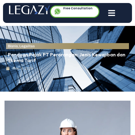
Free Consultation
Bisnis
,
Legalitas
Panduan Pajak PT Perorangan: Jenis Kewajiban dan
Skema Tarif
May 16, 2026