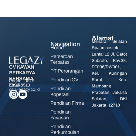
Alamat
Menara Selatan
Navigation
Home
BpJamsostek
Lantai 12 Jl. Gatot
Perseroan
Subroto, Kav.38,
Terbatas
CV KAWAN
RT006/RW001,
PT Perorangan
BERKARYA
Kel. Kuningan
BERSAMA
Pendirian CV
Barat, Kec.
Phone :
0878-
7394-8513
Email :
Mampang
Pendirian
cs@legazy.co.id
Prapatan, Jakarta
Koperasi
Selatan, DKI
Pendirian Firma
Jakarta, 12710
Pendirian
Yayasan
Pendirian
Perkumpulan