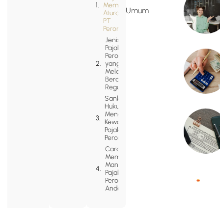
Memahami
Umum
Aturan Pajak
PT
Perorangan?
Jenis-Jenis
Pajak PT
Perorangan
yang
Melekat
Berdasarkan
Regulasi
Sanksi
Hukum Jika
Mengabaikan
Kewajiban
Pajak PT
Perorangan
Cara
Membantu
Manajemen
Pajak PT
Perorangan
Anda