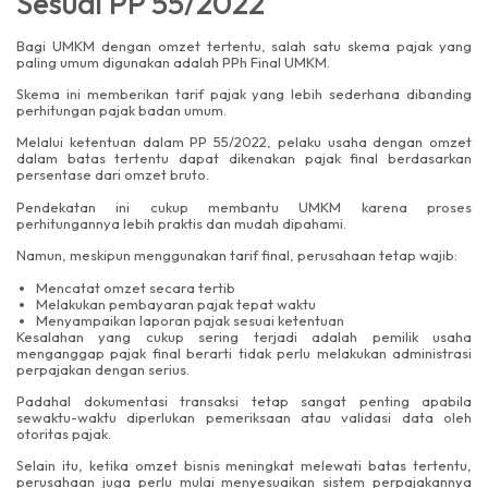
Sesuai PP 55/2022
Bagi UMKM dengan omzet tertentu, salah satu skema pajak yang
paling umum digunakan adalah PPh Final UMKM.
Skema ini memberikan tarif pajak yang lebih sederhana dibanding
perhitungan pajak badan umum.
Melalui ketentuan dalam PP 55/2022, pelaku usaha dengan omzet
dalam batas tertentu dapat dikenakan pajak final berdasarkan
persentase dari omzet bruto.
Pendekatan ini cukup membantu UMKM karena proses
perhitungannya lebih praktis dan mudah dipahami.
Namun, meskipun menggunakan tarif final, perusahaan tetap wajib:
Mencatat omzet secara tertib
Melakukan pembayaran pajak tepat waktu
Menyampaikan laporan pajak sesuai ketentuan
Kesalahan yang cukup sering terjadi adalah pemilik usaha
menganggap pajak final berarti tidak perlu melakukan administrasi
perpajakan dengan serius.
Padahal dokumentasi transaksi tetap sangat penting apabila
sewaktu-waktu diperlukan pemeriksaan atau validasi data oleh
otoritas pajak.
Selain itu, ketika omzet bisnis meningkat melewati batas tertentu,
perusahaan juga perlu mulai menyesuaikan sistem perpajakannya