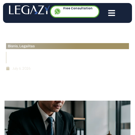
Free Consultation
Bisnis
,
Legalitas
Pengesahan Badan Hukum Yayasan: Status SK
Kemenkumham Sah
July 6, 2026