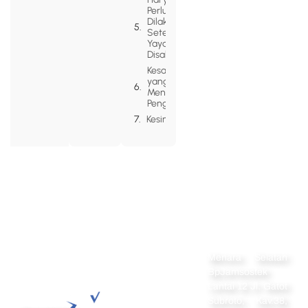
Perlu
Dilakukan
Setelah
Yayasan
Disahkan
Kesalahan
yang Sering
Menghambat
Pengesahan
Kesimpulan
Alamat
Menara Selatan
Navigation
Home
BpJamsostek
Lantai 12 Jl. Gatot
Perseroan
Subroto, Kav.38,
Terbatas