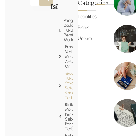
Categories
Isi
Legalitas
Pengesahan
Badan
Bisnis
Hukum
Bersifat
Umum
Mutlak
Proses
Verifikasi
Melalui
AHU
Online
Kedudukan
Hukum
Yayasan
Setelah SK
Kemenkumham
Terbit
Risiko
Melakukan
Perikatan
Sebelum
Pengesahan
Terbit
Hal yang