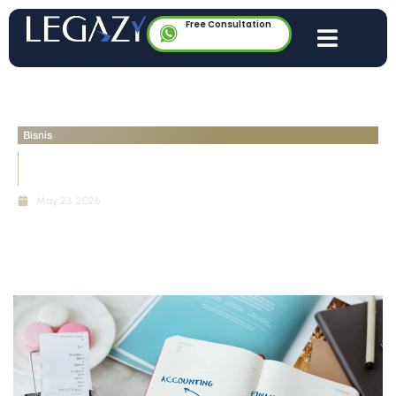
Free Consultation
Bisnis
Mengenal Perjanjian SAFE Investasi Startup:
Alternatif Struktur Pendanaan
May 23, 2026