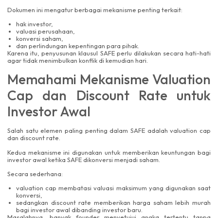
Dokumen ini mengatur berbagai mekanisme penting terkait:
hak investor,
valuasi perusahaan,
konversi saham,
dan perlindungan kepentingan para pihak.
Karena itu, penyusunan klausul SAFE perlu dilakukan secara hati-hati
agar tidak menimbulkan konflik di kemudian hari.
Memahami Mekanisme Valuation
Cap dan Discount Rate untuk
Investor Awal
Salah satu elemen paling penting dalam SAFE adalah valuation cap
dan discount rate.
Kedua mekanisme ini digunakan untuk memberikan keuntungan bagi
investor awal ketika SAFE dikonversi menjadi saham.
Secara sederhana:
valuation cap membatasi valuasi maksimum yang digunakan saat
konversi,
sedangkan discount rate memberikan harga saham lebih murah
bagi investor awal dibanding investor baru.
Masalahnya, banyak founder menyetujui angka tertentu tanpa