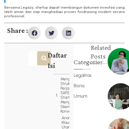
Bersama Legazy, startup dapat membangun dokumen investasi yang
lebih aman dan siap menghadapi proses fundraising modern secara
profesional.
Share :
Related
Daftar
Posts
Categories
Isi
Legalitas
Mengapa
Struktur
Bisnis
Perjanjian
SAFE Investasi
Umum
Startup Mulai
Menggantikan
Skema Utang
Konversi?
Anatomi
Klausul
Utama