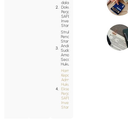
dalam
Dokumen
Perjanjian
SAFE
Investasi
Startup
Struktur
Pendanaan
Startup
Anda
Sudah
Aman
Secara
Hukum?
Hambatan
Kepatuhan
Administrasi
Hukum Saat
Eksekusi
Perjanjian
SAFE
Investasi
Startup