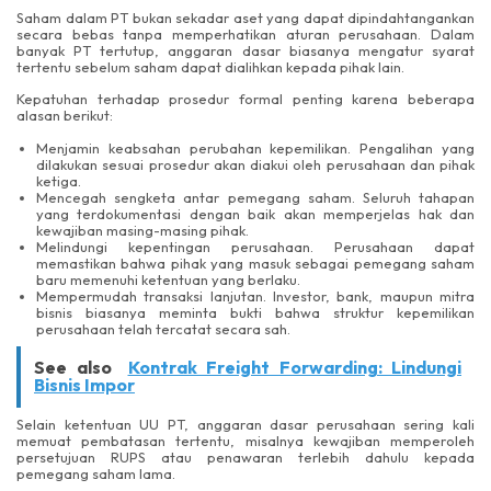
Saham dalam PT bukan sekadar aset yang dapat dipindahtangankan
secara bebas tanpa memperhatikan aturan perusahaan. Dalam
banyak PT tertutup, anggaran dasar biasanya mengatur syarat
tertentu sebelum saham dapat dialihkan kepada pihak lain.
Kepatuhan terhadap prosedur formal penting karena beberapa
alasan berikut:
Menjamin keabsahan perubahan kepemilikan. Pengalihan yang
dilakukan sesuai prosedur akan diakui oleh perusahaan dan pihak
ketiga.
Mencegah sengketa antar pemegang saham. Seluruh tahapan
yang terdokumentasi dengan baik akan memperjelas hak dan
kewajiban masing-masing pihak.
Melindungi kepentingan perusahaan. Perusahaan dapat
memastikan bahwa pihak yang masuk sebagai pemegang saham
baru memenuhi ketentuan yang berlaku.
Mempermudah transaksi lanjutan. Investor, bank, maupun mitra
bisnis biasanya meminta bukti bahwa struktur kepemilikan
perusahaan telah tercatat secara sah.
See also
Kontrak Freight Forwarding: Lindungi
Bisnis Impor
Selain ketentuan UU PT, anggaran dasar perusahaan sering kali
memuat pembatasan tertentu, misalnya kewajiban memperoleh
persetujuan RUPS atau penawaran terlebih dahulu kepada
pemegang saham lama.