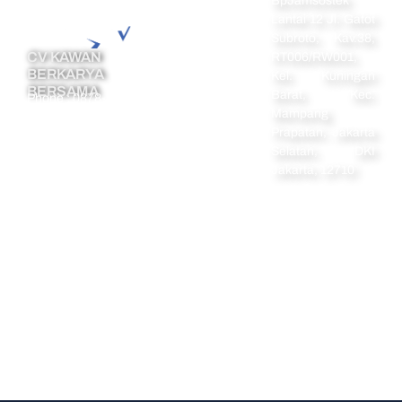
Pendirian
cs@legazy.co.id
Prapatan, Jakarta
Koperasi
Selatan, DKI
Pendirian Firma
Jakarta, 12710
Pendirian
Yayasan
Pendirian
Perkumpulan
PT PMA
Popular Links :
Perseroan Terbatas
,
PT Perorangan
,
Pendirian CV
Copyright © 2024 Legazy