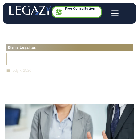
Free Consultation
Bisnis
,
Legalitas
Pengalihan Saham PT: Prosedur Hukum & Validitas
RUPS 2026
July 7, 2026