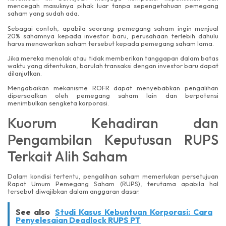
mencegah masuknya pihak luar tanpa sepengetahuan pemegang
saham yang sudah ada.
Sebagai contoh, apabila seorang pemegang saham ingin menjual
20% sahamnya kepada investor baru, perusahaan terlebih dahulu
harus menawarkan saham tersebut kepada pemegang saham lama.
Jika mereka menolak atau tidak memberikan tanggapan dalam batas
waktu yang ditentukan, barulah transaksi dengan investor baru dapat
dilanjutkan.
Mengabaikan mekanisme ROFR dapat menyebabkan pengalihan
dipersoalkan oleh pemegang saham lain dan berpotensi
menimbulkan sengketa korporasi.
Kuorum Kehadiran dan
Pengambilan Keputusan RUPS
Terkait Alih Saham
Dalam kondisi tertentu, pengalihan saham memerlukan persetujuan
Rapat Umum Pemegang Saham (RUPS), terutama apabila hal
tersebut diwajibkan dalam anggaran dasar.
See also
Studi Kasus Kebuntuan Korporasi: Cara
Penyelesaian Deadlock RUPS PT