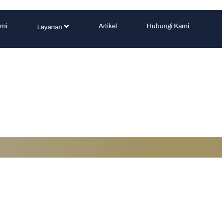
ami
Artikel
Hubungi Kami
Layanan
ak Jasa Pertambanga
e vs Pengadilan Neger