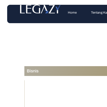
Home
Tentang K
Bisnis
Sengketa Kontr
Klausul Arbitras