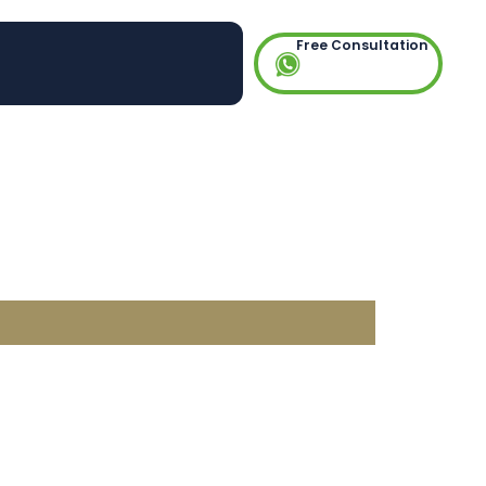
Free Consultation
n:
i