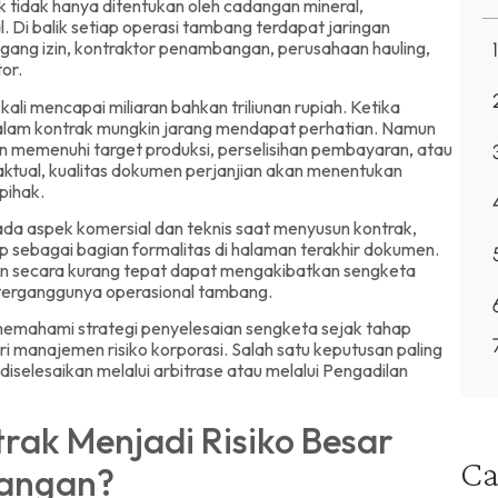
 tidak hanya ditentukan oleh cadangan mineral,
 Di balik setiap operasi tambang terdapat jaringan
ang izin, kontraktor penambangan, perusahaan hauling,
tor.
kali mencapai miliaran bahkan triliunan rupiah. Ketika
i dalam kontrak mungkin jarang mendapat perhatian. Namun
n memenuhi target produksi, perselisihan pembayaran, atau
aktual, kualitas dokumen perjanjian akan menentukan
pihak.
a aspek komersial dan teknis saat menyusun kontrak,
 sebagai bagian formalitas di halaman terakhir dokumen.
sun secara kurang tepat dapat mengakibatkan sengketa
 terganggunya operasional tambang.
memahami strategi penyelesaian sengketa sejak tahap
 manajemen risiko korporasi. Salah satu keputusan paling
selesaikan melalui arbitrase atau melalui Pengadilan
ak Menjadi Risiko Besar
Ca
bangan?