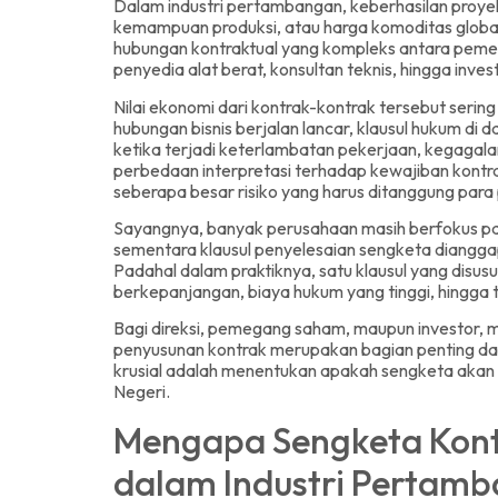
Dalam industri pertambangan, keberhasilan proyek
kemampuan produksi, atau harga komoditas global.
hubungan kontraktual yang kompleks antara pemeg
penyedia alat berat, konsultan teknis, hingga inves
Nilai ekonomi dari kontrak-kontrak tersebut sering 
hubungan bisnis berjalan lancar, klausul hukum d
ketika terjadi keterlambatan pekerjaan, kegagala
perbedaan interpretasi terhadap kewajiban kontr
seberapa besar risiko yang harus ditanggung para 
Sayangnya, banyak perusahaan masih berfokus pad
sementara klausul penyelesaian sengketa dianggap
Padahal dalam praktiknya, satu klausul yang disu
berkepanjangan, biaya hukum yang tinggi, hingga
Bagi direksi, pemegang saham, maupun investor, 
penyusunan kontrak merupakan bagian penting dari
krusial adalah menentukan apakah sengketa akan di
Negeri.
Mengapa Sengketa Kontr
dalam Industri Pertam