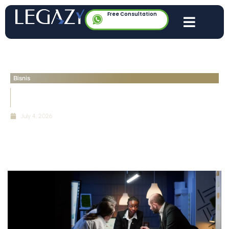
Free Consultation
Bisnis
Sisi Gelap Startup Unicorn: Kritik terhadap Budaya
Kerja dan Strategi Bakar Uang
July 4, 2026