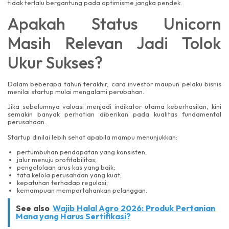
tidak terlalu bergantung pada optimisme jangka pendek.
Apakah Status Unicorn
Masih Relevan Jadi Tolok
Ukur Sukses?
Dalam beberapa tahun terakhir, cara investor maupun pelaku bisnis
menilai startup mulai mengalami perubahan.
Jika sebelumnya valuasi menjadi indikator utama keberhasilan, kini
semakin banyak perhatian diberikan pada kualitas fundamental
perusahaan.
Startup dinilai lebih sehat apabila mampu menunjukkan:
pertumbuhan pendapatan yang konsisten;
jalur menuju profitabilitas;
pengelolaan arus kas yang baik;
tata kelola perusahaan yang kuat;
kepatuhan terhadap regulasi;
kemampuan mempertahankan pelanggan.
See also
Wajib Halal Agro 2026: Produk Pertanian
Mana yang Harus Sertifikasi?