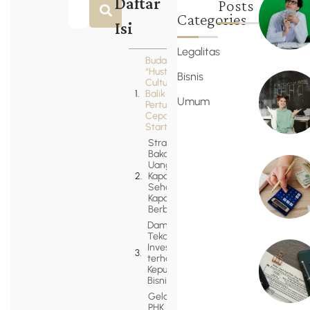
Daftar
Posts
Categories
Isi
Legalitas
Budaya
“Hustle
Bisnis
Culture” di
Balik
Umum
Pertumbuhan
Cepat
Startup
Strategi
Bakar
Uang:
Kapan
Sehat,
Kapan
Berbahaya
Dampak
Tekanan
Investor
terhadap
Keputusan
Bisnis
Gelombang
PHK Massal di