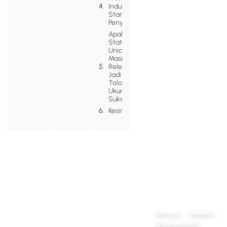
Industri
Startup: Apa
Penyebabnya
Apakah
Status
Unicorn
Masih
Relevan
Jadi
Tolok
Ukur
Sukses?
Kesimpulan
Alamat
Menara Selatan
Navigation
Home
BpJamsostek