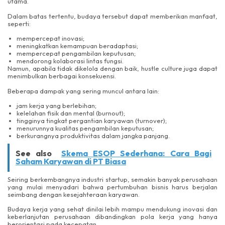
utama.
Dalam batas tertentu, budaya tersebut dapat memberikan manfaat,
seperti:
mempercepat inovasi;
meningkatkan kemampuan beradaptasi;
mempercepat pengambilan keputusan;
mendorong kolaborasi lintas fungsi.
Namun, apabila tidak dikelola dengan baik, hustle culture juga dapat
menimbulkan berbagai konsekuensi.
Beberapa dampak yang sering muncul antara lain:
jam kerja yang berlebihan;
kelelahan fisik dan mental (burnout);
tingginya tingkat pergantian karyawan (turnover);
menurunnya kualitas pengambilan keputusan;
berkurangnya produktivitas dalam jangka panjang.
See also
Skema ESOP Sederhana: Cara Bagi
Saham Karyawan di PT Biasa
Seiring berkembangnya industri startup, semakin banyak perusahaan
yang mulai menyadari bahwa pertumbuhan bisnis harus berjalan
seimbang dengan kesejahteraan karyawan.
Budaya kerja yang sehat dinilai lebih mampu mendukung inovasi dan
keberlanjutan perusahaan dibandingkan pola kerja yang hanya
berorientasi pada kecepatan.