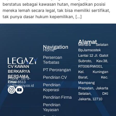
berstatus sebagai kawasan hutan, menjadikan posisi
mereka lemah secara legal, tak bisa memiliki sertifikat,
tak punya dasar hukum kepemilikan, […]
Alamat
Menara Selatan
Navigation
Home
BpJamsostek
Lantai 12 Jl. Gatot
Perseroan
Subroto, Kav.38,
Terbatas
CV KAWAN
RT006/RW001,
PT Perorangan
BERKARYA
Kel. Kuningan
BERSAMA
Pendirian CV
Barat, Kec.
Phone :
0878-
7394-8513
Email :
Mampang
Pendirian
cs@legazy.co.id
Prapatan, Jakarta
Koperasi
Selatan, DKI
Pendirian Firma
Jakarta, 12710
Pendirian
Yayasan