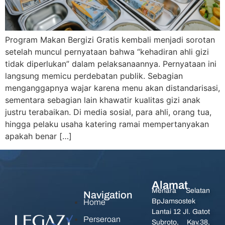
Program Makan Bergizi Gratis kembali menjadi sorotan
setelah muncul pernyataan bahwa “kehadiran ahli gizi
tidak diperlukan” dalam pelaksanaannya. Pernyataan ini
langsung memicu perdebatan publik. Sebagian
menganggapnya wajar karena menu akan distandarisasi,
sementara sebagian lain khawatir kualitas gizi anak
justru terabaikan. Di media sosial, para ahli, orang tua,
hingga pelaku usaha katering ramai mempertanyakan
apakah benar […]
Alamat
Menara Selatan
Navigation
BpJamsostek
Home
Lantai 12 Jl. Gatot
Perseroan
Subroto, Kav.38,