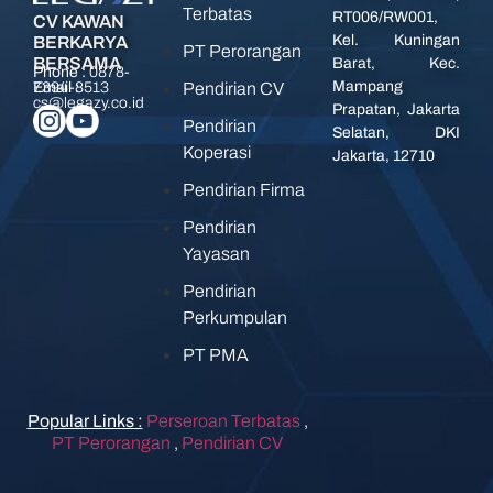
Terbatas
RT006/RW001,
CV KAWAN
Kel. Kuningan
BERKARYA
PT Perorangan
BERSAMA
Barat, Kec.
Phone :
0878-
Mampang
Pendirian CV
7394-8513
Email :
cs@legazy.co.id
Prapatan, Jakarta
Pendirian
Selatan, DKI
Koperasi
Jakarta, 12710
Pendirian Firma
Pendirian
Yayasan
Pendirian
Perkumpulan
PT PMA
Popular Links :
Perseroan Terbatas
,
PT Perorangan
,
Pendirian CV