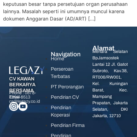
keputusan besar tanpa persetujuan organ perusahaan
lainnya. Masalah seperti ini umumnya muncul karena
dokumen Anggaran Dasar (AD/ART) […]
Alamat
Menara Selatan
Navigation
BpJamsostek
Home
Lantai 12 Jl. Gatot
Perseroan
Subroto, Kav.38,
Terbatas
RT006/RW001,
CV KAWAN
Kel. Kuningan
BERKARYA
PT Perorangan
BERSAMA
Barat, Kec.
Phone :
0878-
Mampang
Pendirian CV
7394-8513
Email :
cs@legazy.co.id
Prapatan, Jakarta
Pendirian
Selatan, DKI
Koperasi
Jakarta, 12710
Pendirian Firma
Pendirian