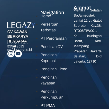
Alamat
Menara Selatan
Navigation
BpJamsostek
Home
Lantai 12 Jl. Gatot
Perseroan
Subroto, Kav.38,
Terbatas
RT006/RW001,
CV KAWAN
Kel. Kuningan
BERKARYA
PT Perorangan
BERSAMA
Barat, Kec.
Phone :
0878-
Mampang
Pendirian CV
7394-8513
Email :
cs@legazy.co.id
Prapatan, Jakarta
Pendirian
Selatan, DKI
Koperasi
Jakarta, 12710
Pendirian Firma
Pendirian
Yayasan
Pendirian
Perkumpulan
PT PMA