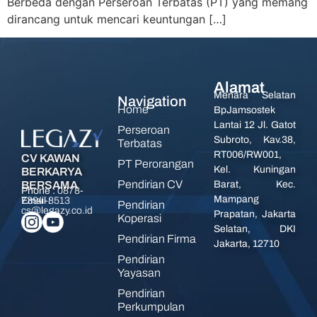
Berbeda dengan Perseroan Terbatas (PT) yang memang
dirancang untuk mencari keuntungan […]
Alamat
Menara Selatan
Navigation
Home
BpJamsostek
Lantai 12 Jl. Gatot
Perseroan
Subroto, Kav.38,
Terbatas
RT006/RW001,
CV KAWAN
PT Perorangan
Kel. Kuningan
BERKARYA
Pendirian CV
BERSAMA
Barat, Kec.
Phone :
0878-
Mampang
7394-8513
Email :
Pendirian
cs@legazy.co.id
Prapatan, Jakarta
Koperasi
Selatan, DKI
Pendirian Firma
Jakarta, 12710
Pendirian
Yayasan
Pendirian
Perkumpulan