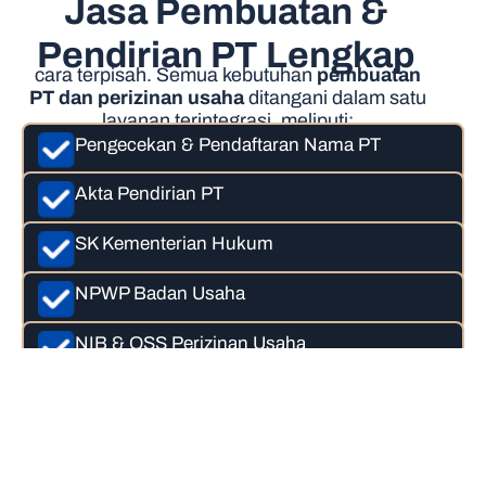
Jasa Pembuatan &
Pendirian PT Lengkap
cara terpisah. Semua kebutuhan
pembuatan
PT dan perizinan usaha
ditangani dalam satu
layanan terintegrasi, meliputi:
Pengecekan & Pendaftaran Nama PT
Akta Pendirian PT
SK Kementerian Hukum
NPWP Badan Usaha
NIB & OSS Perizinan Usaha
Semua proses dilakukan secara
profesional dan sesuai regulasi terbaru.