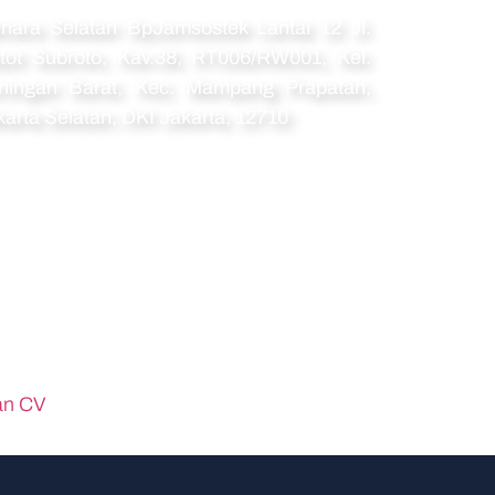
amat
nara Selatan BpJamsostek Lantai 12 Jl.
tot Subroto, Kav.38, RT006/RW001, Kel.
ningan Barat, Kec. Mampang Prapatan,
karta Selatan, DKI Jakarta, 12710
an CV