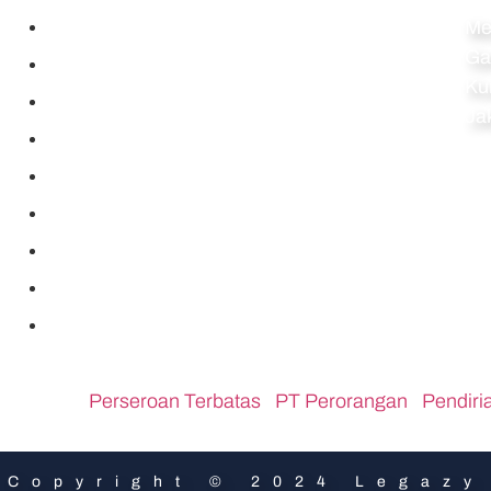
Navigation
Al
Home
Me
Ga
Perseroan Terbatas
Ku
PT Perorangan
Ja
Pendirian CV
Pendirian Koperasi
Pendirian Firma
Pendirian Yayasan
Pendirian Perkumpulan
PT PMA
ar Links :
Perseroan Terbatas
,
PT Perorangan
,
Pendiri
Copyright © 2024 Legazy