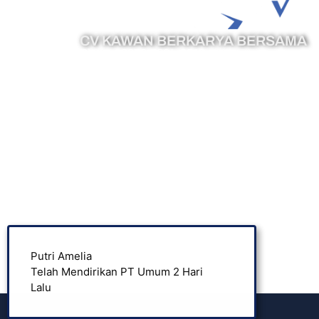
CV KAWAN BERKARYA BERSAMA
Phone :
0878-7394-8513
Email :
cs@legazy.co.id
Putri Amelia
Popul
Telah Mendirikan PT Umum 2 Hari
Lalu