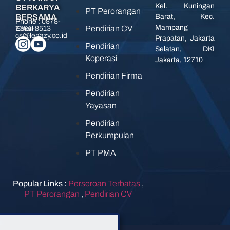
Kel. Kuningan
BERKARYA
PT Perorangan
BERSAMA
Barat, Kec.
Phone :
0878-
Mampang
Pendirian CV
7394-8513
Email :
cs@legazy.co.id
Prapatan, Jakarta
Pendirian
Selatan, DKI
Koperasi
Jakarta, 12710
Pendirian Firma
Pendirian
Yayasan
Pendirian
Perkumpulan
PT PMA
Popular Links :
Perseroan Terbatas
,
PT Perorangan
,
Pendirian CV