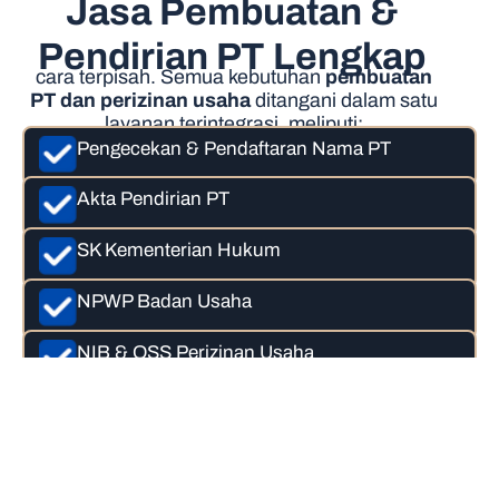
Jasa Pembuatan &
Pendirian PT Lengkap
cara terpisah. Semua kebutuhan
pembuatan
PT dan perizinan usaha
ditangani dalam satu
layanan terintegrasi, meliputi:
Pengecekan & Pendaftaran Nama PT
Akta Pendirian PT
SK Kementerian Hukum
NPWP Badan Usaha
NIB & OSS Perizinan Usaha
Semua proses dilakukan secara
profesional dan sesuai regulasi terbaru.