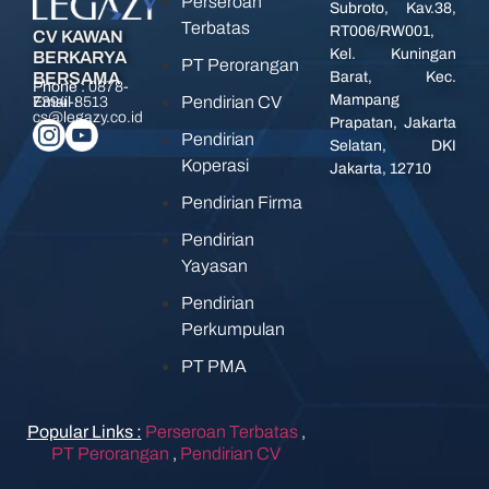
Perseroan
Subroto, Kav.38,
Terbatas
RT006/RW001,
CV KAWAN
Kel. Kuningan
BERKARYA
PT Perorangan
BERSAMA
Barat, Kec.
Phone :
0878-
Mampang
Pendirian CV
7394-8513
Email :
cs@legazy.co.id
Prapatan, Jakarta
Pendirian
Selatan, DKI
Koperasi
Jakarta, 12710
Pendirian Firma
Pendirian
Yayasan
Pendirian
Perkumpulan
PT PMA
Popular Links :
Perseroan Terbatas
,
PT Perorangan
,
Pendirian CV