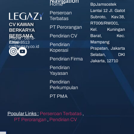
Navigation
Home
BpJamsostek
Lantai 12 Jl. Gatot
Perseroan
Subroto, Kav.38,
Terbatas
RT006/RW001,
CV KAWAN
PT Perorangan
Kel. Kuningan
BERKARYA
Pendirian CV
BERSAMA
Barat, Kec.
Phone :
0878-
Mampang
7394-8513
Email :
Pendirian
cs@legazy.co.id
Prapatan, Jakarta
Koperasi
Selatan, DKI
Pendirian Firma
Jakarta, 12710
Pendirian
Yayasan
Pendirian
Perkumpulan
PT PMA
Popular Links :
Perseroan Terbatas
,
PT Perorangan
,
Pendirian CV