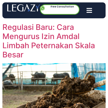
Free Consultation
Regulasi Baru: Cara
Mengurus Izin Amdal
Limbah Peternakan Skala
Besar