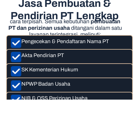
Jasa Pembuatan &
Pendirian PT Lengkap
cara terpisah. Semua kebutuhan
pembuatan
PT dan perizinan usaha
ditangani dalam satu
layanan terintegrasi, meliputi:
Pengecekan & Pendaftaran Nama PT
Akta Pendirian PT
SK Kementerian Hukum
NPWP Badan Usaha
NIB & OSS Perizinan Usaha
Semua proses dilakukan secara
profesional dan sesuai regulasi terbaru.