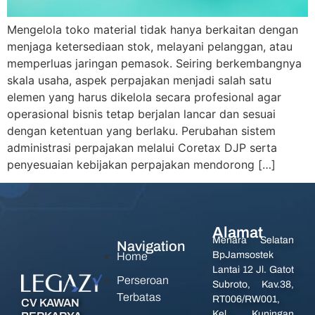
Mengelola toko material tidak hanya berkaitan dengan
menjaga ketersediaan stok, melayani pelanggan, atau
memperluas jaringan pemasok. Seiring berkembangnya
skala usaha, aspek perpajakan menjadi salah satu
elemen yang harus dikelola secara profesional agar
operasional bisnis tetap berjalan lancar dan sesuai
dengan ketentuan yang berlaku. Perubahan sistem
administrasi perpajakan melalui Coretax DJP serta
penyesuaian kebijakan perpajakan mendorong […]
Alamat
Menara Selatan
Navigation
BpJamsostek
Home
Lantai 12 Jl. Gatot
Perseroan
Subroto, Kav.38,
Terbatas
RT006/RW001,
CV KAWAN
Kel. Kuningan