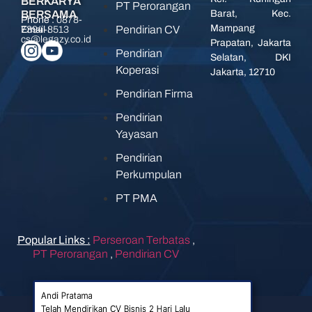
BERKARYA
PT Perorangan
BERSAMA
Barat, Kec.
Phone :
0878-
Mampang
Pendirian CV
7394-8513
Email :
cs@legazy.co.id
Prapatan, Jakarta
Pendirian
Selatan, DKI
Koperasi
Jakarta, 12710
Pendirian Firma
Pendirian
Yayasan
Pendirian
Perkumpulan
PT PMA
Popular Links :
Perseroan Terbatas
,
PT Perorangan
,
Pendirian CV
i Lalu