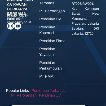
Terbatas
RT006/RW001,
CV KAWAN
Kel. Kuningan
BERKARYA
PT Perorangan
BERSAMA
Barat, Kec.
Phone :
0878-
Mampang
Pendirian CV
7394-8513
Email :
cs@legazy.co.id
Prapatan, Jakarta
Pendirian
Selatan, DKI
Koperasi
Jakarta, 12710
Pendirian Firma
Pendirian
Yayasan
Pendirian
Perkumpulan
PT PMA
Popular Links :
Perseroan Terbatas
,
PT Perorangan
,
Pendirian CV