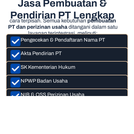
Jasa Pembuatan &
Pendirian PT Lengkap
cara terpisah. Semua kebutuhan
pembuatan
PT dan perizinan usaha
ditangani dalam satu
layanan terintegrasi, meliputi:
Pengecekan & Pendaftaran Nama PT
Akta Pendirian PT
SK Kementerian Hukum
NPWP Badan Usaha
NIB & OSS Perizinan Usaha
Semua proses dilakukan secara
profesional dan sesuai regulasi terbaru.