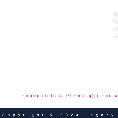
Navigation
Al
Home
Me
Ga
Perseroan Terbatas
Ku
PT Perorangan
Ja
Pendirian CV
Pendirian Koperasi
Pendirian Firma
Pendirian Yayasan
Pendirian Perkumpulan
PT PMA
ar Links :
Perseroan Terbatas
,
PT Perorangan
,
Pendiri
Copyright © 2024 Legazy