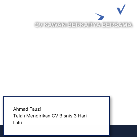
CV KAWAN BERKARYA BERSAMA
Phone :
0878-7394-8513
Email :
cs@legazy.co.id
Ahmad Fauzi
Popul
Telah Mendirikan CV Bisnis 3 Hari
Lalu