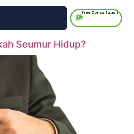
Free Consultation
rkah Seumur Hidup?