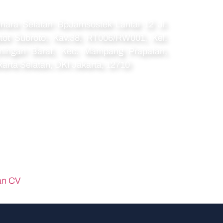
amat
nara Selatan BpJamsostek Lantai 12 Jl.
tot Subroto, Kav.38, RT006/RW001, Kel.
ningan Barat, Kec. Mampang Prapatan,
karta Selatan, DKI Jakarta, 12710
an CV