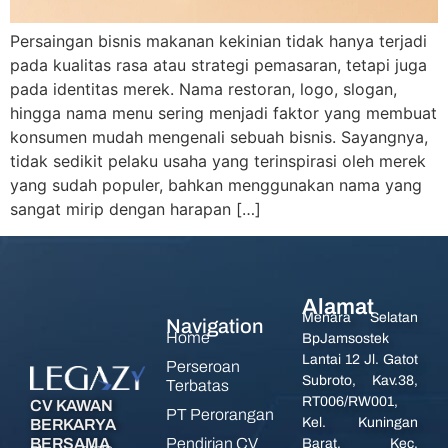
Persaingan bisnis makanan kekinian tidak hanya terjadi
pada kualitas rasa atau strategi pemasaran, tetapi juga
pada identitas merek. Nama restoran, logo, slogan,
hingga nama menu sering menjadi faktor yang membuat
konsumen mudah mengenali sebuah bisnis. Sayangnya,
tidak sedikit pelaku usaha yang terinspirasi oleh merek
yang sudah populer, bahkan menggunakan nama yang
sangat mirip dengan harapan […]
Alamat
Menara Selatan
Navigation
Home
BpJamsostek
Lantai 12 Jl. Gatot
Perseroan
Subroto, Kav.38,
Terbatas
RT006/RW001,
CV KAWAN
PT Perorangan
Kel. Kuningan
BERKARYA
Pendirian CV
BERSAMA
Barat, Kec.