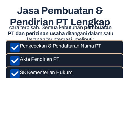
Jasa Pembuatan &
Pendirian PT Lengkap
cara terpisah. Semua kebutuhan
pembuatan
PT dan perizinan usaha
ditangani dalam satu
layanan terintegrasi, meliputi:
Pengecekan & Pendaftaran Nama PT
Akta Pendirian PT
SK Kementerian Hukum
NPWP Badan Usaha
NIB & OSS Perizinan Usaha
Semua proses dilakukan secara
profesional dan sesuai regulasi terbaru.