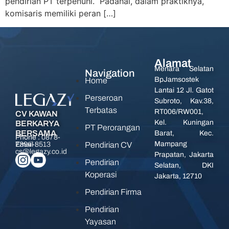
pendirian PT terpenuhi. Padahal, dalam praktiknya,
komisaris memiliki peran […]
Alamat
Menara Selatan
Navigation
BpJamsostek
Home
Lantai 12 Jl. Gatot
Perseroan
Subroto, Kav.38,
Terbatas
RT006/RW001,
CV KAWAN
Kel. Kuningan
BERKARYA
PT Perorangan
BERSAMA
Barat, Kec.
Phone :
0878-
Mampang
Pendirian CV
7394-8513
Email :
cs@legazy.co.id
Prapatan, Jakarta
Pendirian
Selatan, DKI
Koperasi
Jakarta, 12710
Pendirian Firma
Pendirian
Yayasan