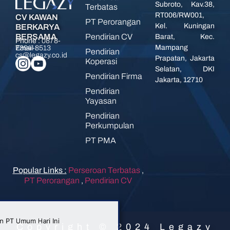
Subroto, Kav.38,
Terbatas
RT006/RW001,
CV KAWAN
PT Perorangan
Kel. Kuningan
BERKARYA
Pendirian CV
BERSAMA
Barat, Kec.
Phone :
0878-
Mampang
7394-8513
Email :
Pendirian
cs@legazy.co.id
Prapatan, Jakarta
Koperasi
Selatan, DKI
Pendirian Firma
Jakarta, 12710
Pendirian
Yayasan
Pendirian
Perkumpulan
PT PMA
Popular Links :
Perseroan Terbatas
,
PT Perorangan
,
Pendirian CV
Copyright © 2024 Legazy