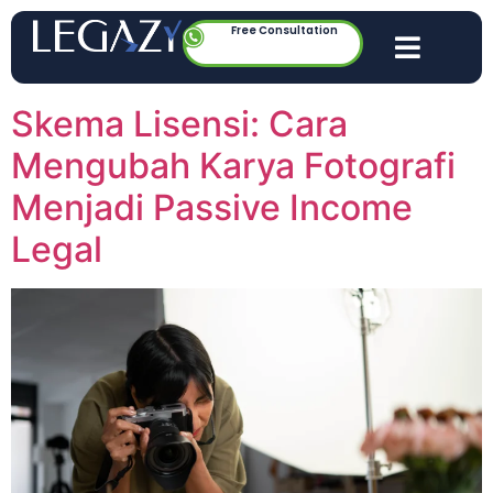
Free Consultation
Skema Lisensi: Cara
Mengubah Karya Fotografi
Menjadi Passive Income
Legal