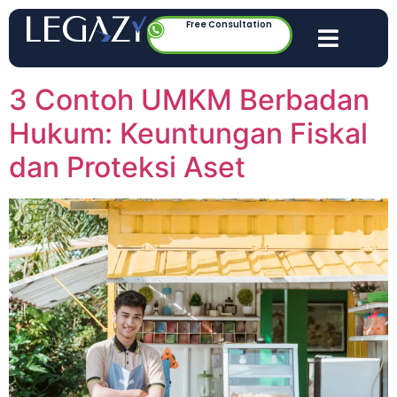
Free Consultation
3 Contoh UMKM Berbadan
Hukum: Keuntungan Fiskal
dan Proteksi Aset