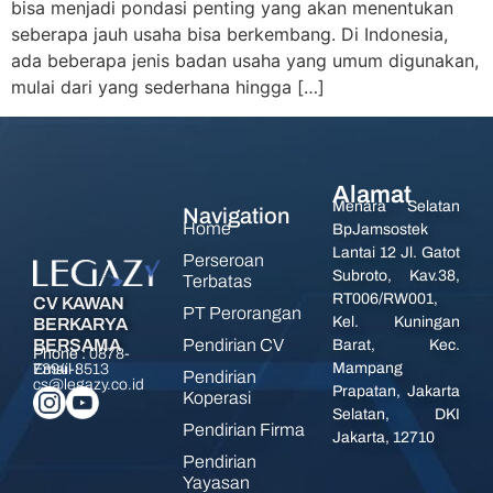
bisa menjadi pondasi penting yang akan menentukan
seberapa jauh usaha bisa berkembang. Di Indonesia,
ada beberapa jenis badan usaha yang umum digunakan,
mulai dari yang sederhana hingga […]
Alamat
Menara Selatan
Navigation
Home
BpJamsostek
Lantai 12 Jl. Gatot
Perseroan
Subroto, Kav.38,
Terbatas
RT006/RW001,
CV KAWAN
PT Perorangan
Kel. Kuningan
BERKARYA
Pendirian CV
BERSAMA
Barat, Kec.
Phone :
0878-
Mampang
7394-8513
Email :
Pendirian
cs@legazy.co.id
Prapatan, Jakarta
Koperasi
Selatan, DKI
Pendirian Firma
Jakarta, 12710
Pendirian
Yayasan