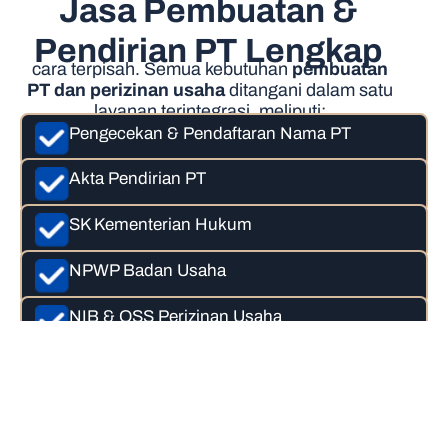
Jasa Pembuatan &
Pendirian PT Lengkap
cara terpisah. Semua kebutuhan
pembuatan
PT dan perizinan usaha
ditangani dalam satu
layanan terintegrasi, meliputi:
Pengecekan & Pendaftaran Nama PT
Akta Pendirian PT
SK Kementerian Hukum
NPWP Badan Usaha
NIB & OSS Perizinan Usaha
Semua proses dilakukan secara
profesional dan sesuai regulasi terbaru.