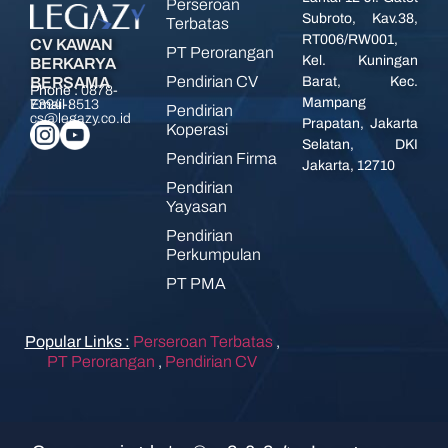
Perseroan
Subroto, Kav.38,
Terbatas
RT006/RW001,
CV KAWAN
PT Perorangan
Kel. Kuningan
BERKARYA
Pendirian CV
BERSAMA
Barat, Kec.
Phone :
0878-
Mampang
7394-8513
Email :
Pendirian
cs@legazy.co.id
Prapatan, Jakarta
Koperasi
Selatan, DKI
Pendirian Firma
Jakarta, 12710
Pendirian
Yayasan
Pendirian
Perkumpulan
PT PMA
Popular Links :
Perseroan Terbatas
,
PT Perorangan
,
Pendirian CV