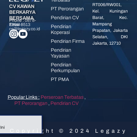
RT006/RW001,
CV KAWAN
PT Perorangan
Kel. Kuningan
BERKARYA
Pendirian CV
BERSAMA
Barat, Kec.
Phone :
0878-
Mampang
7394-8513
Email :
Pendirian
cs@legazy.co.id
Prapatan, Jakarta
Koperasi
Selatan, DKI
Pendirian Firma
Jakarta, 12710
Pendirian
Yayasan
Pendirian
Perkumpulan
PT PMA
Popular Links :
Perseroan Terbatas
,
PT Perorangan
,
Pendirian CV
Copyright © 2024 Legazy