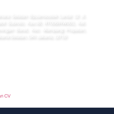
amat
nara Selatan BpJamsostek Lantai 12 Jl.
tot Subroto, Kav.38, RT006/RW001, Kel.
ningan Barat, Kec. Mampang Prapatan,
karta Selatan, DKI Jakarta, 12710
an CV