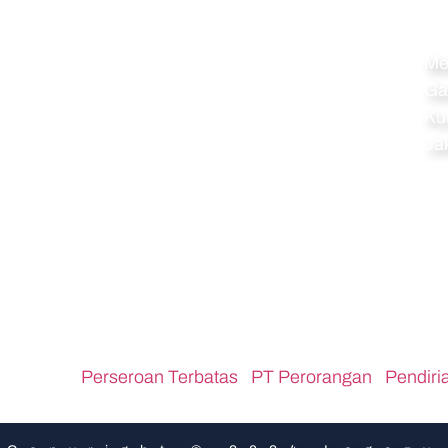
Navigation
Al
Home
Me
Ga
Perseroan Terbatas
Ku
PT Perorangan
Ja
Pendirian CV
Pendirian Koperasi
Pendirian Firma
Pendirian Yayasan
Pendirian Perkumpulan
PT PMA
ar Links :
Perseroan Terbatas
,
PT Perorangan
,
Pendiri