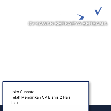
CV KAWAN BERKARYA BERSAMA
Phone :
0878-7394-8513
Email :
cs@legazy.co.id
Joko Susanto
Popul
Telah Mendirikan CV Bisnis 2 Hari
Lalu