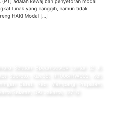
 (PT) adalah kewajiban penyetoran modal
angkat lunak yang canggih, namun tidak
nbreng HAKI Modal […]
amat
nara Selatan BpJamsostek Lantai 12 Jl.
tot Subroto, Kav.38, RT006/RW001, Kel.
ningan Barat, Kec. Mampang Prapatan,
karta Selatan, DKI Jakarta, 12710