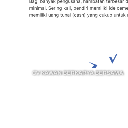
Bagi banyak pengusaha, hambatan terbesar 
minimal. Sering kali, pendiri memiliki ide ce
memiliki uang tunai (cash) yang cukup untuk
CV KAWAN BERKARYA BERSAMA
Phone :
0878-7394-8513
Email :
cs@legazy.co.id