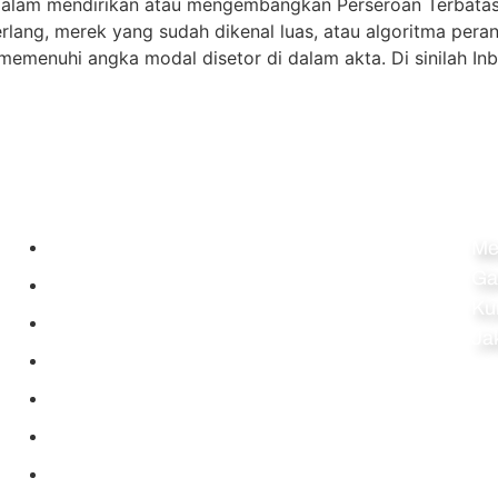
dalam mendirikan atau mengembangkan Perseroan Terbatas
merlang, merek yang sudah dikenal luas, atau algoritma per
 memenuhi angka modal disetor di dalam akta. Di sinilah I
Navigation
Al
Home
Me
Ga
Perseroan Terbatas
Ku
PT Perorangan
Ja
Pendirian CV
Pendirian Koperasi
Pendirian Firma
Pendirian Yayasan