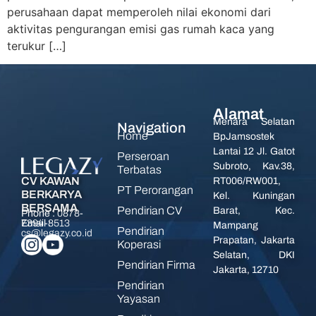
perusahaan dapat memperoleh nilai ekonomi dari
aktivitas pengurangan emisi gas rumah kaca yang
terukur […]
Alamat
Menara Selatan
Navigation
Home
BpJamsostek
Lantai 12 Jl. Gatot
Perseroan
Subroto, Kav.38,
Terbatas
CV KAWAN
RT006/RW001,
PT Perorangan
BERKARYA
Kel. Kuningan
BERSAMA
Pendirian CV
Barat, Kec.
Phone :
0878-
7394-8513
Email :
Mampang
Pendirian
cs@legazy.co.id
Prapatan, Jakarta
Koperasi
Selatan, DKI
Pendirian Firma
Jakarta, 12710
Pendirian
Yayasan