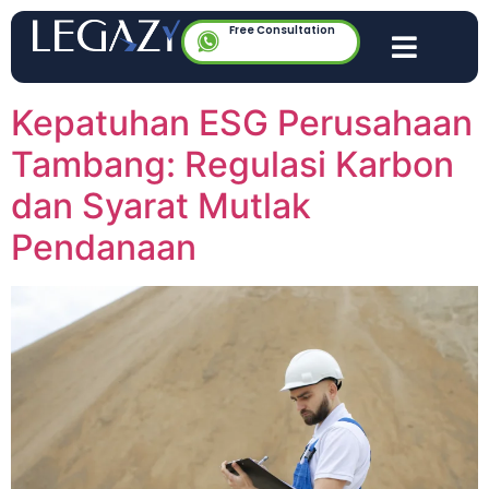
Free Consultation
Kepatuhan ESG Perusahaan
Tambang: Regulasi Karbon
dan Syarat Mutlak
Pendanaan