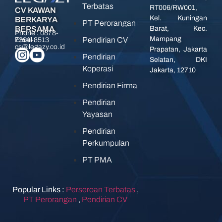
Terbatas
RT006/RW001,
CV KAWAN
Kel. Kuningan
BERKARYA
PT Perorangan
BERSAMA
Barat, Kec.
Phone :
0878-
Mampang
Pendirian CV
7394-8513
Email :
cs@legazy.co.id
Prapatan, Jakarta
Pendirian
Selatan, DKI
Koperasi
Jakarta, 12710
Pendirian Firma
Pendirian
Yayasan
Pendirian
Perkumpulan
PT PMA
Popular Links :
Perseroan Terbatas
,
PT Perorangan
,
Pendirian CV