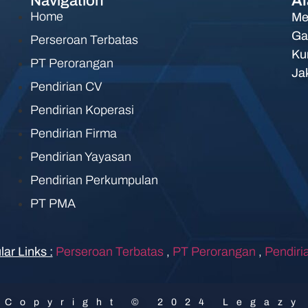
Navigation
Al
Home
Me
Ga
Perseroan Terbatas
Ku
PT Perorangan
Ja
Pendirian CV
Pendirian Koperasi
Pendirian Firma
Pendirian Yayasan
Pendirian Perkumpulan
PT PMA
ar Links :
Perseroan Terbatas
,
PT Perorangan
,
Pendiri
Copyright © 2024 Legazy