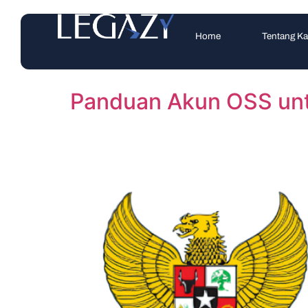
Home
Tentang K
Panduan Akun OSS untu