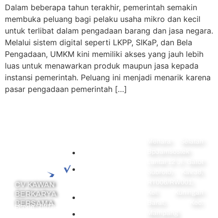
Dalam beberapa tahun terakhir, pemerintah semakin
membuka peluang bagi pelaku usaha mikro dan kecil
untuk terlibat dalam pengadaan barang dan jasa negara.
Melalui sistem digital seperti LKPP, SIKaP, dan Bela
Pengadaan, UMKM kini memiliki akses yang jauh lebih
luas untuk menawarkan produk maupun jasa kepada
instansi pemerintah. Peluang ini menjadi menarik karena
pasar pengadaan pemerintah […]
Alamat
Menara Selatan
Navigation
BpJamsostek
Home
Lantai 12 Jl. Gatot
Perseroan
Subroto, Kav.38,
Terbatas
RT006/RW001,
CV KAWAN
Kel. Kuningan
BERKARYA
PT Perorangan
BERSAMA
Barat, Kec.
Phone :
0878-
Mampang
Pendirian CV
7394-8513
Email :