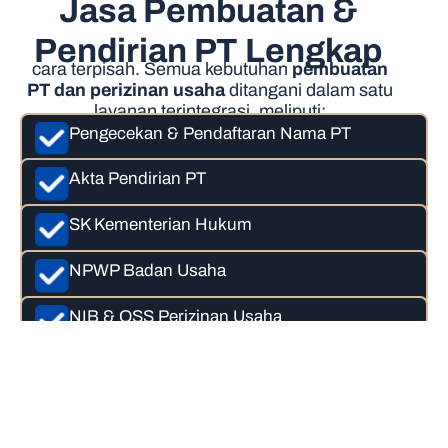
Jasa Pembuatan &
Pendirian PT Lengkap
cara terpisah. Semua kebutuhan
pembuatan
PT dan perizinan usaha
ditangani dalam satu
layanan terintegrasi, meliputi:
Pengecekan & Pendaftaran Nama PT
Akta Pendirian PT
SK Kementerian Hukum
NPWP Badan Usaha
NIB & OSS Perizinan Usaha
Semua proses dilakukan secara
profesional dan sesuai regulasi terbaru.