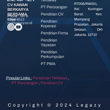
RT006/RW001,
CV KAWAN
PT Perorangan
Kel. Kuningan
BERKARYA
Pendirian CV
BERSAMA
Barat, Kec.
Phone :
0878-
Mampang
7394-8513
Email :
Pendirian
cs@legazy.co.id
Prapatan, Jakarta
Koperasi
Selatan, DKI
Pendirian Firma
Jakarta, 12710
Pendirian
Yayasan
Pendirian
Perkumpulan
PT PMA
Popular Links :
Perseroan Terbatas
,
PT Perorangan
,
Pendirian CV
Copyright © 2024 Legazy